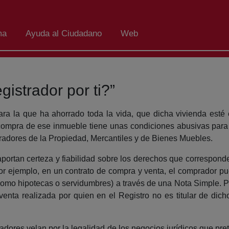
ma
Ayuda al Ciudadano
Web
istrador por ti?”
a la que ha ahorrado toda la vida, que dicha vivienda esté
a compra de ese inmueble tiene unas condiciones abusivas para
radores de la Propiedad, Mercantiles y de Bienes Muebles.
, aportan certeza y fiabilidad sobre los derechos que correspo
Por ejemplo, en un contrato de compra y venta, el comprador p
omo hipotecas o servidumbres) a través de una Nota Simple. Per
venta realizada por quien en el Registro no es titular de dicho
dores velan por la legalidad de los negocios jurídicos que pre