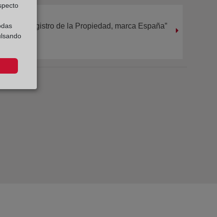
especto
“Registro de la Propiedad, marca España”
odas
ulsando