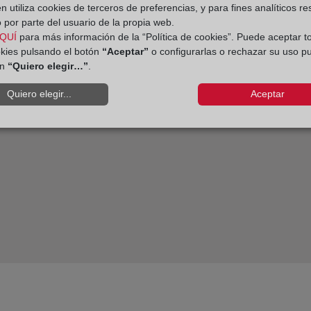
 utiliza cookies de terceros de preferencias, y para fines analíticos r
 por parte del usuario de la propia web.
a prevención del blanqueo
QUÍ
para más información de la “Política de cookies”. Puede aceptar t
okies pulsando el botón
“Aceptar”
o configurarlas o rechazar su uso p
alificación registral
ón
“Quiero elegir…”
.
Quiero elegir...
Aceptar