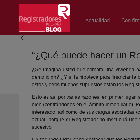
Saltar al contenido principal
Actualidad
Con fir
“¿Qué puede hacer un Reg
¿Se imagina usted que compra una vivienda par
demolición? ¿Y si la hipoteca para financiar l
estos y otros muchos supuestos están los Regist
Esto es así por varias razones: en primer lugar
bien (centrándonos en el ámbito inmobiliario). 
interesado, así como de sus cargas asociadas (c
actual, porque el Registrador no inscribirá una 
sucesivo.
En segundo lugar, cabe destacar que los Registra