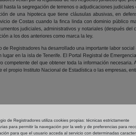
l hasta la segregación de terrenos o adjudicaciones judiciales
tución de una hipoteca que tiene cláusulas abusivas, en defe
rvicio de Costas cuando la finca linda con dominio público marít
umentos judiciales, administrativos y notariales (después del 
ación a los dos anteriores como marca la ley.
io de Registradores ha desarrollado una importante labor social 
 lugar en la isla de Tenerife. El Portal Registral de Emergenci
ro competente del que obtener toda la información necesaria.
el propio Instituto Nacional de Estadística o las empresas, enti
gio de Registradores utiliza cookies propias: técnicas estrictamente
rias para permitir la navegación por la web y de preferencias para rec
ación para que el usuario acceda al servicio con determinadas caracterí