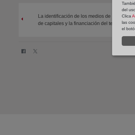
También
del uso
La identificación de los medios de pago en l
Clica
A
las co
de capitales y la financiación del terrorismo. C
el bot