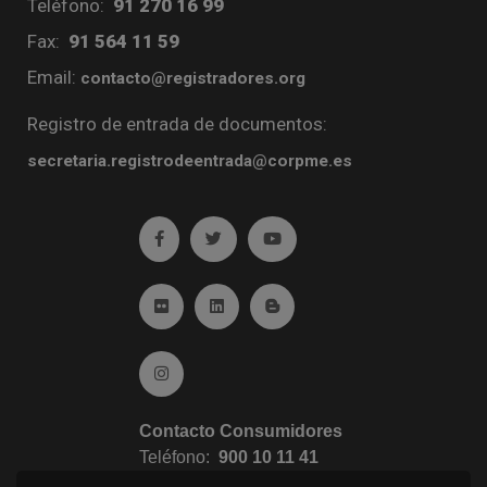
Teléfono:
91 270 16 99
Fax:
91 564 11 59
Email:
contacto@registradores.org
Registro de entrada de documentos:
secretaria.registrodeentrada@corpme.es
Ir a facebook (abre en ventana nueva)
Ir a twitter (abre en ventana nueva)
Ir a YouTube (abre en venta
Ir a Flickr (abre en ventana nueva)
Ir a Linkedin (abre en ventana nueva)
Ir al Blog (abre en ventana n
Ir a Instagram (abre en ventana nueva)
Contacto Consumidores
Teléfono:
900 10 11 41