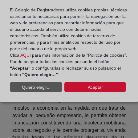
partir de ese momento, denegará cualquier solicitud
de embargo por deudas empresariales.
El Colegio de Registradores utiliza cookies propias: técnicas
estrictamente necesarias para permitir la navegación por la
Es decir, gracias a la coordinación entre Registro
web y de preferencias para recordar información para que
Mercantil y Registro de la Propiedad, la vivienda
el usuario acceda al servicio con determinadas
características. También utiliza cookies de terceros de
familiar del pequeño comerciante no podrá ser
preferencias, y para fines analíticos respecto del uso por
embargada por las deudas que se deriven de su
parte del usuario de la propia web.
negocio, y ese emprendedor únicamente seguirá
Clica
AQUÍ
para más información de la “Política de cookies”.
respondiendo por deudas con la Agencia Tributaria,
Puede aceptar todas las cookies pulsando el botón
con la Seguridad Social, y aquellas que sean
“Aceptar”
o configurarlas o rechazar su uso pulsando el
anteriores a la inscripción en el Registro Mercantil
botón
“Quiero elegir…”
.
de su condición de Emprendedor de
Quiero elegir...
Aceptar
Responsabilidad Limitada.
Por todo ello, el Registro Mercantil es clave en el
impulso la economía en la medida en que trata de
ayudar al pequeño empresario, le permite obtener
financiación constituyendo una hipoteca mobiliaria
sobre su negocio y le permite proteger su vivienda
familiar frente a las pérdidas derivadas de su