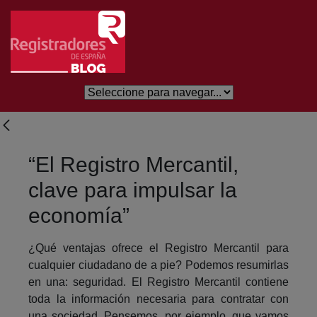
Saltar al contenido principal
“El Registro Mercantil,
clave para impulsar la
economía”
¿Qué ventajas ofrece el Registro Mercantil para
cualquier ciudadano de a pie? Podemos resumirlas
en una: seguridad. El Registro Mercantil contiene
toda la información necesaria para contratar con
una sociedad. Pensemos, por ejemplo, que vamos