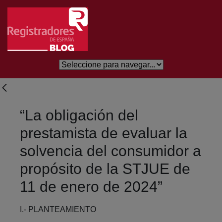
Saltar al contenido principal
“La obligación del
prestamista de evaluar la
solvencia del consumidor a
propósito de la STJUE de
11 de enero de 2024”
I.- PLANTEAMIENTO