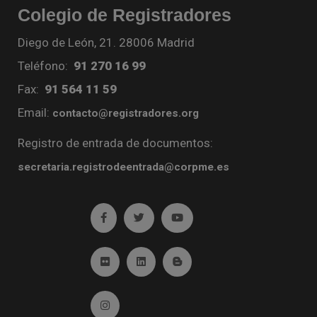
Colegio de Registradores
Diego de León, 21. 28006 Madrid
Teléfono:
91 270 16 99
Fax:
91 564 11 59
Email:
contacto@registradores.org
Registro de entrada de documentos:
secretaria.registrodeentrada@corpme.es
Ir a facebook (abre en ventana nueva)
Ir a twitter (abre en ventana nueva)
Ir a YouTube (abre en venta
Ir a Flickr (abre en ventana nueva)
Ir a Linkedin (abre en ventana nueva)
Ir al Blog (abre en ventana n
Ir a Instagram (abre en ventana nueva)