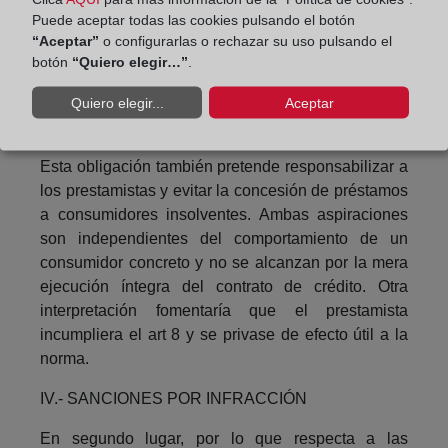
sobreendeudamiento y la insolvencia contribuye al
Puede aceptar todas las cookies pulsando el botón
objetivo de la Directiva: armonización completa e
“Aceptar”
o configurarlas o rechazar su uso pulsando el
imperativa para garantizar a todos los
botón
“Quiero elegir…”
.
consumidores un nivel elevado y equivalente de
protección y facilitar un mercado interior eficaz de
Quiero elegir...
Aceptar
créditos al consumo.
Esta obligación también pretende responsabilizar a
los prestamistas y evitar la concesión de préstamos
a consumidores insolventes. Ambas aspiraciones
son independientes del comportamiento de un
consumidor concreto y no se alcanzan por la mera
ejecución íntegra del contrato de crédito. Otra
interpretación fomentaría que el prestamista
incumpliera el art 8 y se privase de efecto útil a la
norma.
IV.- SANCIONES POR INFRACCIÓN
En segundo lugar, por lo que respecta a las