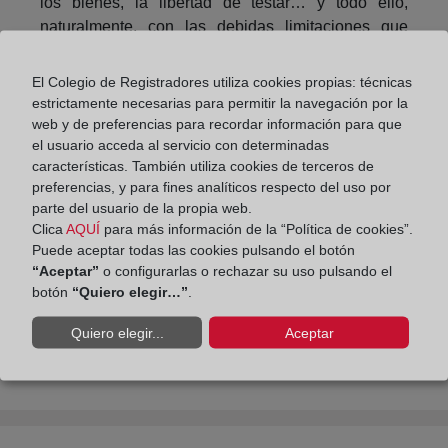
los bienes, la libertad de testar… y todo ello,
naturalmente, con las debidas limitaciones que
exige el respeto de las demás personas que forman
la sociedad. El Código Civil ha sido también el
El Colegio de Registradores utiliza cookies propias: técnicas
texto que ha ido ensanchando el ámbito de
estrictamente necesarias para permitir la navegación por la
actuación jurídica de la mujer, hasta consagrar la
web y de preferencias para recordar información para que
el usuario acceda al servicio con determinadas
plena igualdad”.
características. También utiliza cookies de terceros de
preferencias, y para fines analíticos respecto del uso por
Compartir:
parte del usuario de la propia web.
Clica
AQUÍ
para más información de la “Política de cookies”.
Puede aceptar todas las cookies pulsando el botón
“Aceptar”
o configurarlas o rechazar su uso pulsando el
botón
“Quiero elegir…”
.
Quiero elegir...
Aceptar
La inscripción de auditor en el Registro Mercantil