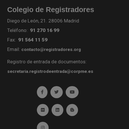
Colegio de Registradores
Diego de León, 21. 28006 Madrid
Teléfono:
91 270 16 99
Fax:
91 564 11 59
Email:
contacto@registradores.org
Registro de entrada de documentos:
secretaria.registrodeentrada@corpme.es
Ir a facebook (abre en ventana nueva)
Ir a twitter (abre en ventana nueva)
Ir a YouTube (abre en venta
Ir a Flickr (abre en ventana nueva)
Ir a Linkedin (abre en ventana nueva)
Ir al Blog (abre en ventana n
Ir a Instagram (abre en ventana nueva)