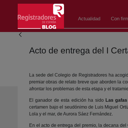
Saltar al contenido principal
Actualidad
Con fir
Acto de entrega del I Cer
La sede del Colegio de Registradores ha acogido 
premiar obras de relato breve que aborden la conv
afrontar los problemas de esta etapa y el tratam
El ganador de esta edición ha sido
Las gafa
certamen bajo el seudónimo de Luis Miguel Ortiz
Lola y el mar, de Aurora Sáez Fernández.
En el acto de entrega del premio, la decana del