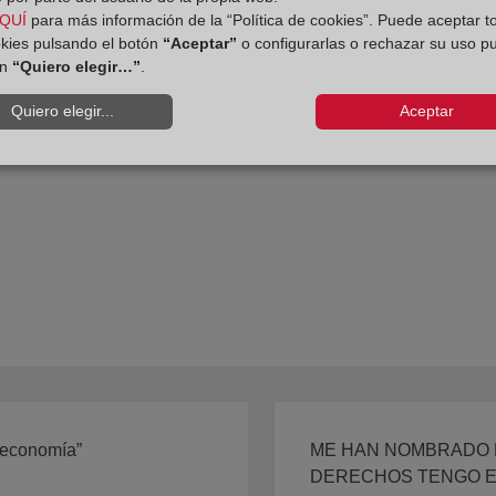
QUÍ
para más información de la “Política de cookies”. Puede aceptar t
okies pulsando el botón
“Aceptar”
o configurarlas o rechazar su uso p
ón
“Quiero elegir…”
.
Quiero elegir...
Aceptar
a economía”
ME HAN NOMBRADO 
DERECHOS TENGO EN