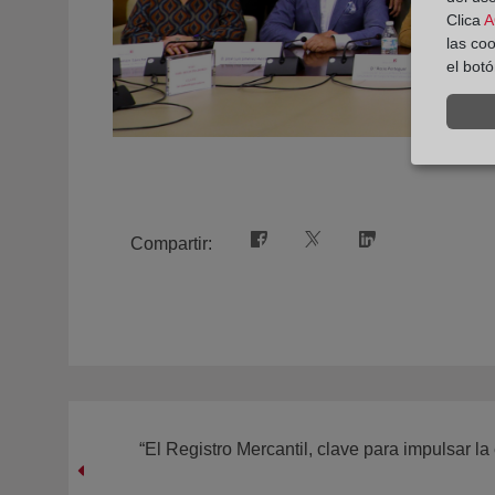
Clica
A
las co
el bot
Compartir:
“El Registro Mercantil, clave para impulsar l