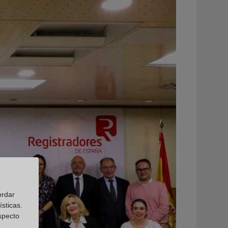
ordar
sticas.
especto