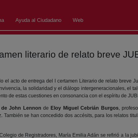
ma
Ayuda al Ciudadano
Web
tamen literario de relato breve J
el acto de entrega del I certamen Literario de relato breve Jubi
ivencia, la solidaridad y el diálogo intergeneracionales, el tal
iento de estas cuestiones en consonancia con el espíritu de JU
s de John Lennon
de
Eloy Miguel Cebrián Burgos
, profes
. También se han concedido dos accésits, para los relatos tit
 Colegio de Registradores, María Emilia Adán se refirió a la j