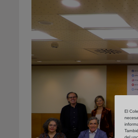
El Cole
necesa
inform
También
del uso