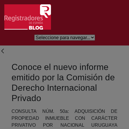
Saltar al contenido principal
Conoce el nuevo informe
emitido por la Comisión de
Derecho Internacional
Privado
CONSULTA NÚM. 50a: ADQUISICIÓN DE
PROPIEDAD INMUEBLE CON CARÁCTER
PRIVATIVO POR NACIONAL URUGUAYA