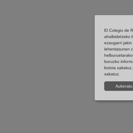
El Colegio de R
ahalbidetzeko b
ezaugarri jaki
lehentasunen co
helburuetarako 
buruzko inform
botoia sakatuz,
sakatuz.
Aukeratu 