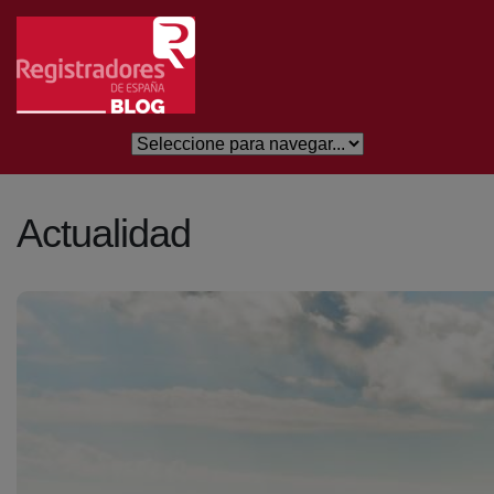
Eduki nagusira joan
Actualidad