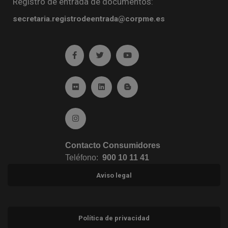
Registro de entrada de documentos:
secretaria.registrodeentrada@corpme.es
Ir a facebook (abre en ventana nueva)
Ir a twitter (abre en ventana nueva)
Ir a YouTube (abre en venta
Ir a Flickr (abre en ventana nueva)
Ir a Linkedin (abre en ventana nueva)
Ir al Blog (abre en ventana n
Ir a Instagram (abre en ventana nueva)
Contacto Consumidores
Teléfono:
900 10 11 41
Aviso legal
Política de privacidad