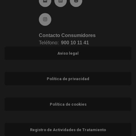
Ir a Flickr (abre en ventana nueva)
Ir a Linkedin (abre en ventana nueva)
Ir al Blog (abre en ventana n
Ir a Instagram (abre en ventana nueva)
Contacto Consumidores
Teléfono:
900 10 11 41
Aviso legal
Política de privacidad
Política de cookies
Registro de Actividades de Tratamiento