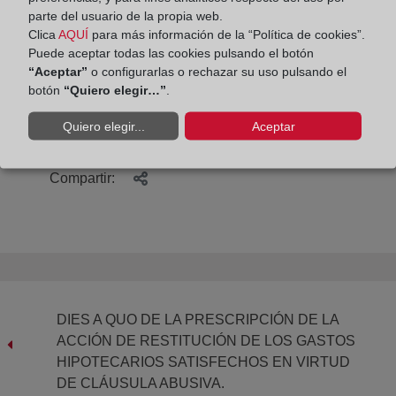
convertir el alquiler en una práctica comercial
parte del usuario de la propia web.
segura para las partes implicadas, previniendo
Clica
AQUÍ
para más información de la “Política de cookies”.
casos de fraude, impago, ocupación o
Puede aceptar todas las cookies pulsando el botón
consecuencias legales derivadas de la vulneración
“Aceptar”
o configurarlas o rechazar su uso pulsando el
botón
“Quiero elegir…”
.
de las normas básicas de convivencia.
Quiero elegir...
Aceptar
Compartir:
DIES A QUO DE LA PRESCRIPCIÓN DE LA
ACCIÓN DE RESTITUCIÓN DE LOS GASTOS
HIPOTECARIOS SATISFECHOS EN VIRTUD
DE CLÁUSULA ABUSIVA.