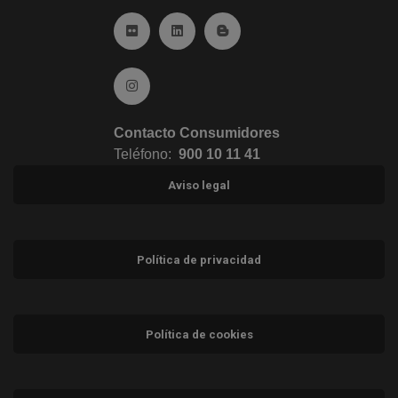
Ir a Flickr (abre en ventana nueva)
Ir a Linkedin (abre en ventana nueva)
Ir al Blog (abre en ventana n
Ir a Instagram (abre en ventana nueva)
Contacto Consumidores
Teléfono:
900 10 11 41
Aviso legal
Política de privacidad
Política de cookies