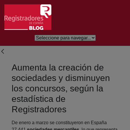
Saltar al contenido principal
Aumenta la creación de
sociedades y disminuyen
los concursos, según la
estadística de
Registradores
De enero a marzo se constituyeron en España
27.441
sociedades mercantiles
, lo que representa