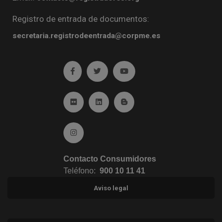
Registro de entrada de documentos:
secretaria.registrodeentrada@corpme.es
Ir a facebook (abre en ventana nueva)
Ir a twitter (abre en ventana nueva)
Ir a YouTube (abre en venta
Ir a Flickr (abre en ventana nueva)
Ir a Linkedin (abre en ventana nueva)
Ir al Blog (abre en ventana n
Ir a Instagram (abre en ventana nueva)
Contacto Consumidores
Teléfono:
900 10 11 41
Aviso legal