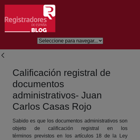
Saltar al contenido principal
Calificación registral de
documentos
administrativos- Juan
Carlos Casas Rojo
Sabido es que los documentos administrativos son
objeto de calificación registral en los
términos previstos en los artículos 18 de la Ley