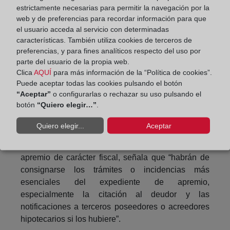
estrictamente necesarias para permitir la navegación por la
inscripción con arreglo a la legislación hipotecaria;
web y de preferencias para recordar información para que
el art. 99 del Reglamento Hipotecario, que dispone
el usuario acceda al servicio con determinadas
que la calificación registral de documentos
características. También utiliza cookies de terceros de
administrativos se extenderá, entre otros extremos,
preferencias, y para fines analíticos respecto del uso por
a “la competencia del órgano, la congruencia de la
parte del usuario de la propia web.
resolución con la clase de expediente o
Clica
AQUÍ
para más información de la “Política de cookies”.
Puede aceptar todas las cookies pulsando el botón
procedimiento seguido, a las formalidades
“Aceptar”
o configurarlas o rechazar su uso pulsando el
extrínsecas del documento presentado, o a los
botón
“Quiero elegir…”
.
trámites e incidencias esenciales del
procedimiento”; y el art. 26 del Reglamento
Quiero elegir...
Aceptar
Hipotecario, que, al contemplar
las inscripciones derivadas de procedimientos de
apremio de carácter fiscal, señala que “habrán de
consignarse los trámites o incidencias más
esenciales del expediente de apremio,
especialmente la citación al deudor y las
notificaciones a terceros poseedores o acreedores
hipotecarios si los hubiere”.