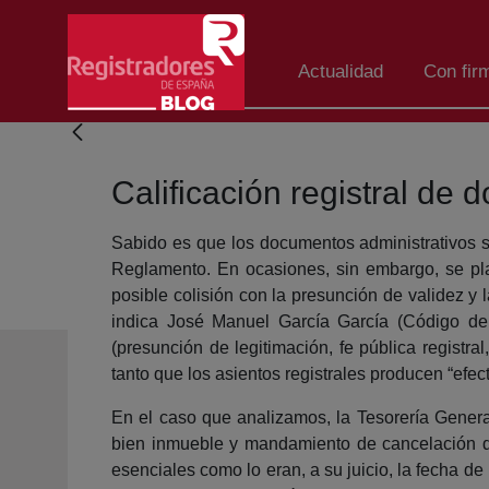
Saltar al contenido principal
Actualidad
Con fir
Calificación registral de
Sabido es que los documentos administrativos son
Reglamento. En ocasiones, sin embargo, se plan
posible colisión con la presunción de validez y 
indica José Manuel García García (Código de L
(presunción de legitimación, fe pública registral,
tanto que los asientos registrales producen “efecto
En el caso que analizamos, la Tesorería General
bien inmueble y mandamiento de cancelación de 
esenciales como lo eran, a su juicio, la fecha de 