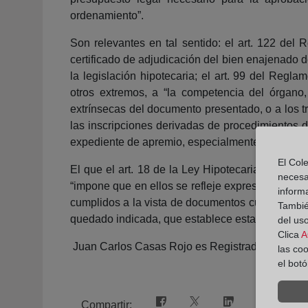
ordenamiento”.
Son relevantes en tal sentido: el art. 122 de
certificado de adjudicación del bien enajenado d
la legislación hipotecaria; el art. 99 del Regl
otros extremos, a “la competencia del órgano
extrínsecas del documento presentado, o a los tr
las inscripciones derivadas de procedimientos d
expediente de apremio, especialmente la citación
El Cole
El que el art. 18 de la Ley Hipotecaria y el ar
necesa
“impone que en ellos se refleje expresamente la
inform
cumplidos a la vista de documentos cuya inscrip
También
quedado indicada, que establece esta obligación,
del uso
Clica
A
Juan Carlos Casas Rojo es Registrador de la P
las co
el bot
Compartir: