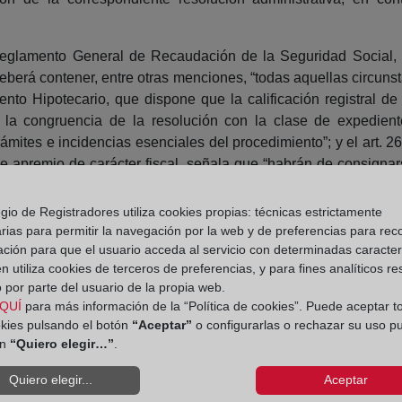
l Reglamento General de Recaudación de la Seguridad Social, 
eberá contener, entre otras menciones, “todas aquellas circunst
amento Hipotecario, que dispone que la calificación registral d
, la congruencia de la resolución con la clase de expedient
ámites e incidencias esenciales del procedimiento”; y el art. 
e apremio de carácter fiscal, señala que “habrán de consignar
 al deudor y las notificaciones a terceros poseedores o acreedor
gio de Registradores utiliza cookies propias: técnicas estrictamente
t. 98 de su Reglamento señalen que la calificación deberá hace
rias para permitir la navegación por la web y de preferencias para rec
 observancia de esos trámites esenciales, a fin de que el regi
ación para que el usuario acceda al servicio con determinadas caracterí
ción se solicita. El cumplimiento del deber de calificación obe
 utiliza cookies de terceros de preferencias, y para fines analíticos r
 fundamental en el ejercicio de esta concreta función pública”.
 por parte del usuario de la propia web.
QUÍ
para más información de la “Política de cookies”. Puede aceptar t
ropiedad
okies pulsando el botón
“Aceptar”
o configurarlas o rechazar su uso p
ón
“Quiero elegir…”
.
Quiero elegir...
Aceptar