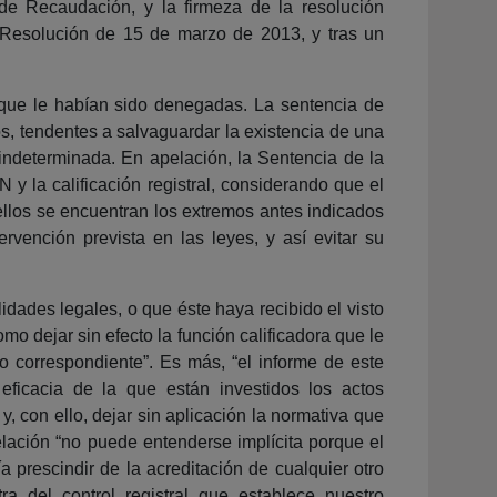
de Recaudación, y la firmeza de la resolución
 Resolución de 15 de marzo de 2013, y tras un
ón que le habían sido denegadas. La sentencia de
os, tendentes a salvaguardar la existencia de una
indeterminada. En apelación, la Sentencia de la
 la calificación registral, considerando que el
 ellos se encuentran los extremos antes indicados
ervención prevista en las leyes, y así evitar su
dades legales, o que éste haya recibido el visto
mo dejar sin efecto la función calificadora que le
ico correspondiente”. Es más, “el informe de este
 eficacia de la que están investidos los actos
, con ello, dejar sin aplicación la normativa que
lación “no puede entenderse implícita porque el
 prescindir de la acreditación de cualquier otro
ra del control registral que establece nuestro