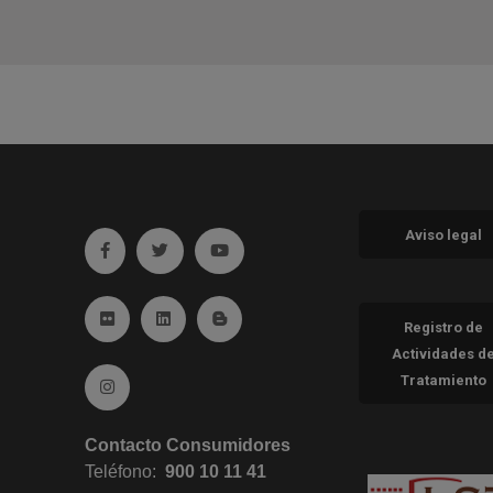
Aviso legal
Ir a facebook (abre en ventana nueva)
Ir a twitter (abre en ventana nueva)
Ir a YouTube (abre en ventana nueva
Ir a Flickr (abre en ventana nueva)
Ir a Linkedin (abre en ventana nueva)
Ir al Blog (abre en ventana nueva)
Registro de
Actividades d
Tratamiento
Ir a Instagram (abre en ventana nueva)
Contacto Consumidores
Teléfono:
900 10 11 41