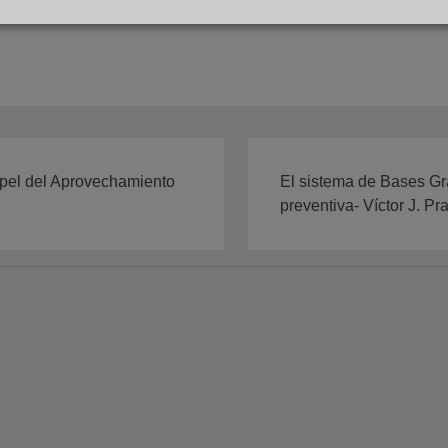
papel del Aprovechamiento
El sistema de Bases Grá
preventiva- Víctor J. P