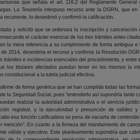
ersonas que señala el art. 116.2 del Reglamento General 
cargas. La Tesorería interpuso recurso ante la DGRN, que en
 recurrente, lo desestimó y confirmó la calificación.
citada y solicitó que se ordenara la inscripción y cancelaci
emarcando el carácter esencial de los tres trámites antes citad
con la mera referencia a su cumplimiento de forma ambigua e 
de 2014, desestima el recurso y confirma la Resolución DGRN y
los trámites e incidencias esenciales del procedimiento, y entre
 que los titulares afectados puedan tener en los mismos la int
onstitucional a la tutela judicial efectiva.
afirme de forma genérica que se han cumplido todas las formali
de la Seguridad Social, pues “entenderlo así supondría tanto co
 puedan realizar la autoridad administrativa o el servicio juríd
ción registral, y la ejecutividad y presunción de validez y
abo esa función calificadora so pena de vaciarla de contenido y
r mención”. En cuanto a la firmeza del mandamiento de cance
te válido y ejecutivo. Este planteamiento supondría que cabría
n de la correspondiente resolución administrativa, en cont