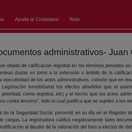
ma
Ayuda al Ciudadano
Web
 documentos administrativos- Jua
 objeto de calificación registral en los términos previstos en 
tean dudas en torno a la extensión o ámbito de la calificaci
la ejecutividad de los actos administrativos, colisión que en re
egislación Inmobiliaria) los efectos añadidos que el asiento
 prioridad, cierre registral, etc) y el hecho que los actos admin
s contra terceros”, todo lo cual justifica que se sujeten a los re
 de la Seguridad Social, presentó en su día en el Registro d
cargas. La registradora calificó negativamente tales documen
notificación al deudor de la valoración del bien a efectos de dete