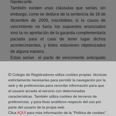
hipotecante.
También existen unas cláusulas que serían, sin
embargo, como se deduce de la sentencia de 16 de
diciembre de 2009, inscribibles si la causa de
vencimiento no fuera los supuestos enunciados
sino la no aportación de la garantía complementaría
pactada para el caso de tener lugar dichos
acontecimientos, y éstos estuvieren objetivizados
de alguna manera.
Estas serían el pacto de vencimiento anticipado
por disminución del valor de la finca por deterioro
de la misma; el pacto de vencimiento anticipado por
El Colegio de Registradores utiliza cookies propias: técnicas
disminución del valor de la finca por fluctuación de
estrictamente necesarias para permitir la navegación por la
los precios de mercado; el pacto de vencimiento
web y de preferencias para recordar información para que
anticipado por expropiación de la finca; los pactos
el usuario acceda al servicio con determinadas
que vinculan el vencimiento anticipado a causas
características. También utiliza cookies de terceros de
ajenas al contrato de hipoteca; o el pacto de
preferencias, y para fines analíticos respecto del uso por
parte del usuario de la propia web.
vencimiento anticipado por incumplimiento de
Clica
AQUÍ
para más información de la “Política de cookies”.
prestaciones accesorias.