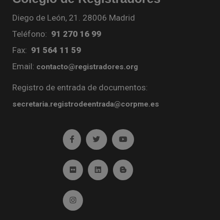
Diego de León, 21. 28006 Madrid
Teléfono:
91 270 16 99
Fax:
91 564 11 59
Email:
contacto@registradores.org
Registro de entrada de documentos:
secretaria.registrodeentrada@corpme.es
Ir a facebook (abre en ventana nueva)
Ir a twitter (abre en ventana nueva)
Ir a YouTube (abre en venta
Ir a Flickr (abre en ventana nueva)
Ir a Linkedin (abre en ventana nueva)
Ir al Blog (abre en ventana n
Ir a Instagram (abre en ventana nueva)