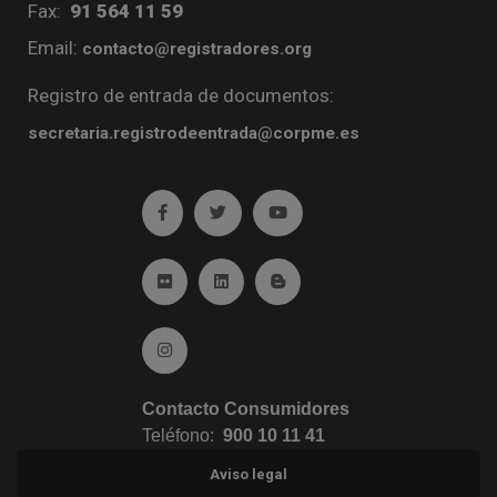
Fax:
91 564 11 59
Email:
contacto@registradores.org
Registro de entrada de documentos:
secretaria.registrodeentrada@corpme.es
Ir a facebook (abre en ventana nueva)
Ir a twitter (abre en ventana nueva)
Ir a YouTube (abre en venta
Ir a Flickr (abre en ventana nueva)
Ir a Linkedin (abre en ventana nueva)
Ir al Blog (abre en ventana n
Ir a Instagram (abre en ventana nueva)
Contacto Consumidores
Teléfono:
900 10 11 41
Aviso legal