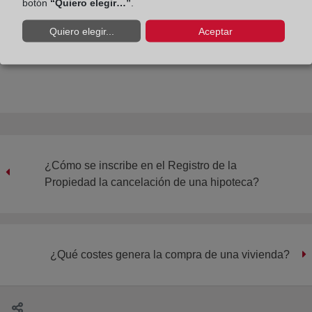
botón
“Quiero elegir…”
.
a los interesados para su subsanación.
Quiero elegir...
Aceptar
Compartir:
¿Cómo se inscribe en el Registro de la
Propiedad la cancelación de una hipoteca?
¿Qué costes genera la compra de una vivienda?