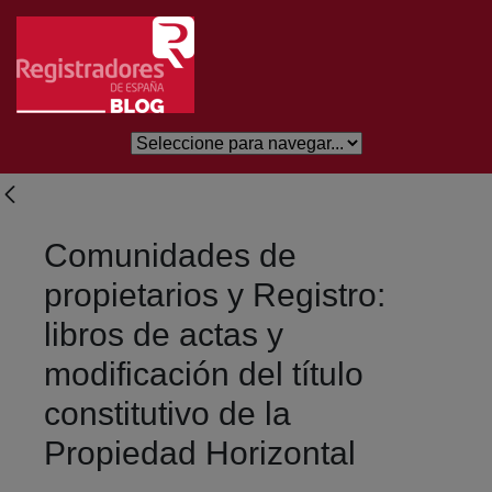
Saltar al contenido principal
Comunidades de
propietarios y Registro:
libros de actas y
modificación del título
constitutivo de la
Propiedad Horizontal