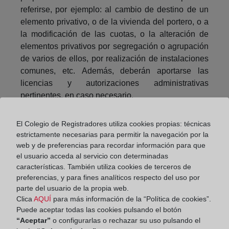
referirse, por ejemplo: al cambio de destino de un
elemento privativo, o de la vivienda del portero, o a
la modificación de las cuotas, o la alteración de
elementos privativos por segregación o agrupación
de varios de ellos, por realización de instalaciones
comunes, etc. Además, deberán aportarse las
licencias y autorizaciones administrativas
pertinentes, en caso necesario.
Dicha escritura, acompañada de la documentación
El Colegio de Registradores utiliza cookies propias: técnicas
justificativa del cumplimiento de las obligaciones
estrictamente necesarias para permitir la navegación por la
tributarias, se presentará en el Registro de la
web y de preferencias para recordar información para que
Propiedad al que corresponda el edificio, que
el usuario acceda al servicio con determinadas
practicará las inscripciones y notas
características. También utiliza cookies de terceros de
correspondientes, tanto en el edificio en su conjunto
preferencias, y para fines analíticos respecto del uso por
parte del usuario de la propia web.
como en cada uno de los elementos
Clica
AQUÍ
para más información de la “Política de cookies”.
independientes. En un plazo máximo de 15 días, el
Puede aceptar todas las cookies pulsando el botón
registrador practicará la inscripción o, si encuentra
“Aceptar”
o configurarlas o rechazar su uso pulsando el
defectos que la impidan, lo notificará debidamente