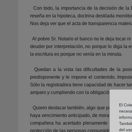
Con todo, la importancia de la decisión de la 
reseña en la hipoteca, doctrina destilada monót
Nos deja ver que el acta de transparencia materia
Al pobre Sr. Notario el banco no le deja tocar n
deudor por interpretación, no porque lo diga la e
la escritura es porque no venía en la minuta.
Quedan a la vista las dificultades de la posic
predisponente y le impone el contenido. Imposic
Sólo la registradora tiene capacidad de hacer ta
amparo y cumpliendo con la obligación del art. 2
El Cole
Quiero destacar también, algo que para fortuna 
necesa
haya vencimiento anticipado, de mora del deudor
inform
compañera ha acertado plenamente tocando por
También
del uso
protección de las personas consumidoras y adher