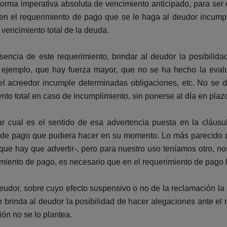
ma imperativa absoluta de vencimiento anticipado, para ser e
 en el requerimiento de pago que se le haga al deudor incumpl
l vencimiento total de la deuda.
ncia de este requerimiento, brindar al deudor la posibilidad
 ejemplo, que hay fuerza mayor, que no se ha hecho la eval
l acreedor incumple determinadas obligaciones, etc. No se d
to total en caso de incumplimiento, sin ponerse al día en plaz
 cual es el sentido de esa advertencia puesta en la cláusula
o de pago que pudiera hacer en su momento. Lo más parecido qu
que hay que advertir-, pero para nuestro uso teníamos otro, no
rimiento de pago, es necesario que en el requerimiento de pago
deudor, sobre cuyo efecto suspensivo o no de la reclamación la
 brinda al deudor la posibilidad de hacer alegaciones ante el n
ión no se lo plantea.