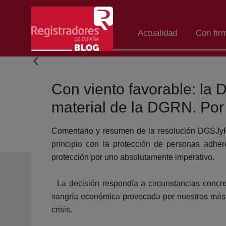
Saltar al contenido principal
Actualidad
Con fir
Con viento favorable: la 
material de la DGRN. Por
Comentario y resumen de la resolución DGSJyFP 
principio con la protección de personas adhe
protección por uno absolutamente imperativo.
La decisión respondía a circunstancias concret
sangría económica provocada por nuestros más m
crisis.