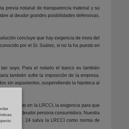
 previa notarial de transparencia material y su
abre al deudor grandes posibilidades defensivas.
resolución concluye que hay exigencia de mora del
 conocido por el Sr. Suárez, si no la ha puesto en
o tan suyo. Para el notario el banco es también
taria también sufre la imposición de la empresa.
 dos sin aspavientos, suspendiendo la hipoteca al
 está escrito en la LRCCI, la exigencia para que
ordar
otección del deudor persona consumidora. Nuestra
sticas.
mero del art. 24 salva la LRCCI como norma de
especto