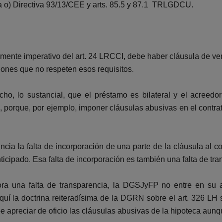
etra o) Directiva 93/13/CEE y arts. 85.5 y 87.1 TRLGDCU.
ente imperativo del art. 24 LRCCI, debe haber cláusula de ven
aciones que no respeten esos requisitos.
ho, lo sustancial, que el préstamo es bilateral y el acreed
 porque, por ejemplo, imponer cláusulas abusivas en el contra
ia la falta de incorporación de una parte de la cláusula al con
ticipado. Esa falta de incorporación es también una falta de tra
 una falta de transparencia, la DGSJyFP no entre en su aná
Aquí la doctrina reiteradísima de la DGRN sobre el art. 326 
apreciar de oficio las cláusulas abusivas de la hipoteca aunqu