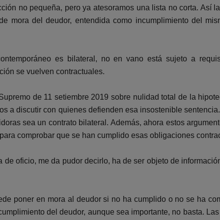
cción no pequeña, pero ya atesoramos una lista no corta. Así l
ia de mora del deudor, entendida como incumplimiento del mi
temporáneo es bilateral, no en vano está sujeto a requisi
ación se vuelven contractuales.
upremo de 11 setiembre 2019 sobre nulidad total de la hipoteca
os a discutir con quienes defienden esa insostenible sentencia
doras sea un contrato bilateral. Además, ahora estos argumen
l para comprobar que se han cumplido esas obligaciones contrac
 de oficio, me da pudor decirlo, ha de ser objeto de información
ede poner en mora al deudor si no ha cumplido o no se ha com
incumplimiento del deudor, aunque sea importante, no basta. L