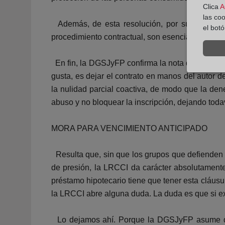
Clica
A
las co
Además, de esta resolución, por su contenido,
el bot
procedimiento contractual, son esenciales para 
En fin, la DGSJyFP confirma la nota de la regist
gusta, es dejar el contrato en manos del autor 
la nulidad parcial coactiva, de modo que la dene
abuso y no bloquear la inscripción, dejando tod
MORA PARA VENCIMIENTO ANTICIPADO
Resulta que, sin que los grupos que defienden 
de presión, la LRCCI da carácter absolutamente
préstamo hipotecario tiene que tener esta cláusu
la LRCCI abre alguna duda. La duda es que si exi
Lo dejamos ahí. Porque la DGSJyFP asume que 