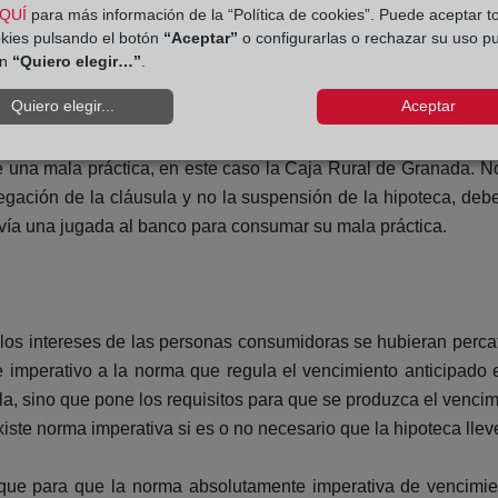
QUÍ
para más información de la “Política de cookies”. Puede aceptar t
okies pulsando el botón
“Aceptar”
o configurarlas o rechazar su uso p
 resulta que las garantías formales y de transparencia, que 
ón
“Quiero elegir…”
.
los derechos de las personas consumidoras en las hipotecas res
Quiero elegir...
Aceptar
radora que suspende la hipoteca en su totalidad, por lo que no
de una mala práctica, en este caso la Caja Rural de Granada. N
gación de la cláusula y no la suspensión de la hipoteca, debe 
avía una jugada al banco para consumar su mala práctica.
los intereses de las personas consumidoras se hubieran percat
 imperativo a la norma que regula el vencimiento anticipado e
la, sino que pone los requisitos para que se produzca el vencimi
ste norma imperativa si es o no necesario que la hipoteca llev
para que la norma absolutamente imperativa de vencimient