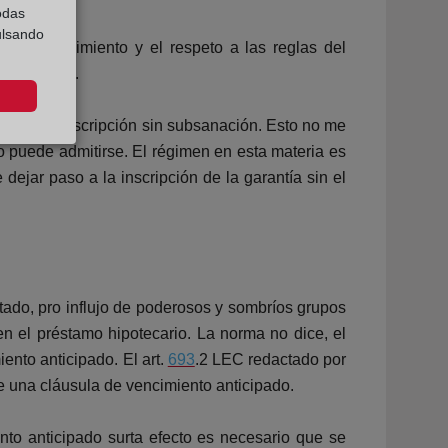
odas
ulsando
el procedimiento y el respeto a las reglas del
idenciales.
 cabrá la inscripción sin subsanación. Esto no me
o puede admitirse. El régimen en esta materia es
dejar paso a la inscripción de la garantía sin el
ado, pro influjo de poderosos y sombríos grupos
n el préstamo hipotecario. La norma no dice, el
ento anticipado. El art.
693
.2 LEC redactado por
e una cláusula de vencimiento anticipado.
o anticipado surta efecto es necesario que se