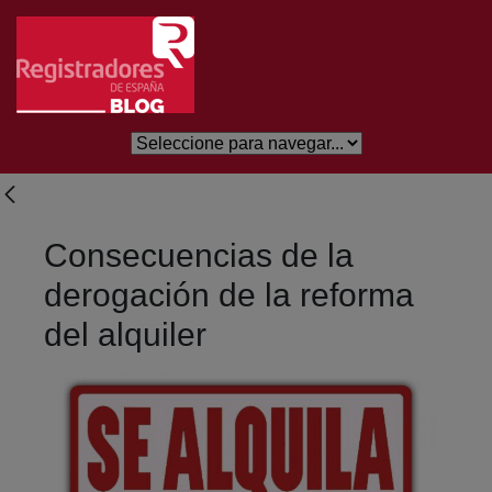
Saltar al contenido principal
Consecuencias de la
derogación de la reforma
del alquiler