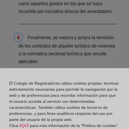
salvo aquellos gastos en los que se haya
incurrido por iniciativa directa del arrendatario.
Finalmente, se mejora y aclara la remisión
de los contratos de alquiler turístico de vivienda
a la normativa sectorial turística que resulte
aplicable.
El Colegio de Registradores utiliza cookies propias: técnicas
¿Y qué regulación es la que rige a
estrictamente necesarias para permitir la navegación por la
los contratos firmados a partir de
web y de preferencias para recordar información para que
el usuario acceda al servicio con determinadas
ahora?
características. También utiliza cookies de terceros de
preferencias, y para fines analíticos respecto del uso por
Para quienes firmen el contrato a partir de ahora, al
parte del usuario de la propia web.
no haberse convalidado el Decreto por el Congreso
Clica
AQUÍ
para más información de la “Política de cookies”.
de los Diputados, la reforma queda sin efecto, por lo