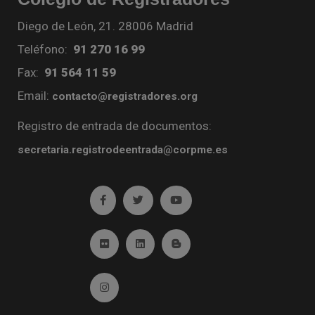
Diego de León, 21. 28006 Madrid
Teléfono:
91 270 16 99
Fax:
91 564 11 59
Email:
contacto@registradores.org
Registro de entrada de documentos:
secretaria.registrodeentrada@corpme.es
Ir a facebook (abre en ventana nueva)
Ir a twitter (abre en ventana nueva)
Ir a YouTube (abre en venta
Ir a Flickr (abre en ventana nueva)
Ir a Linkedin (abre en ventana nueva)
Ir al Blog (abre en ventana n
Ir a Instagram (abre en ventana nueva)