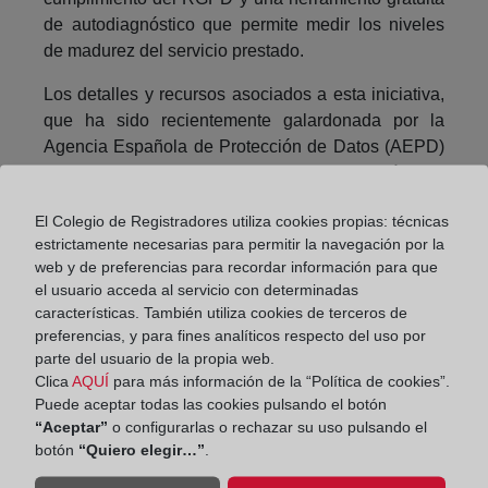
de autodiagnóstico que permite medir los niveles
de madurez del servicio prestado.
Los detalles y recursos asociados a esta iniciativa,
que ha sido recientemente galardonada por la
Agencia Española de Protección de Datos (AEPD)
con el Premio a la Proactividad y Buenas Prácticas
en el Cumplimiento del RGPD y LOPDGDD,
El Colegio de Registradores utiliza cookies propias: técnicas
pueden ser accedidos desde el siguiente enlace:
estrictamente necesarias para permitir la navegación por la
web y de preferencias para recordar información para que
https://www.registradores.org/guias-buenas-practicas-
el usuario acceda al servicio con determinadas
proteccion-datos
características. También utiliza cookies de terceros de
preferencias, y para fines analíticos respecto del uso por
parte del usuario de la propia web.
Por Fernando Moreta, Director del Servicio de
Clica
AQUÍ
para más información de la “Política de cookies”.
Privacidad del CORPME.
Puede aceptar todas las cookies pulsando el botón
“Aceptar”
o configurarlas o rechazar su uso pulsando el
botón
“Quiero elegir…”
.
Compartir: