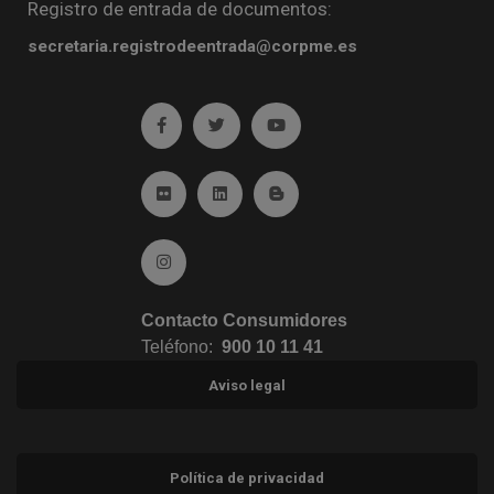
Registro de entrada de documentos:
secretaria.registrodeentrada@corpme.es
Ir a facebook (abre en ventana nueva)
Ir a twitter (abre en ventana nueva)
Ir a YouTube (abre en venta
Ir a Flickr (abre en ventana nueva)
Ir a Linkedin (abre en ventana nueva)
Ir al Blog (abre en ventana n
Ir a Instagram (abre en ventana nueva)
Contacto Consumidores
Teléfono:
900 10 11 41
Aviso legal
Política de privacidad