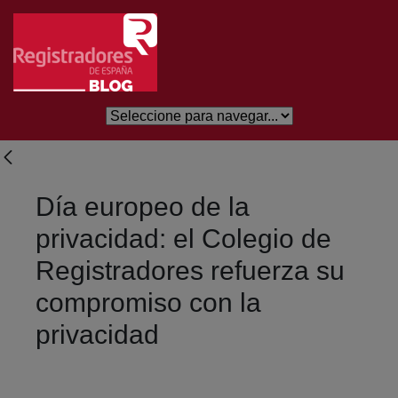
Saltar al contenido principal
Día europeo de la
privacidad: el Colegio de
Registradores refuerza su
compromiso con la
privacidad