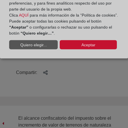
tecnología de la agresividad de los delincuentes
preferencias, y para fines analíticos respecto del uso por
cibernéticos, incansables en su propósito de
parte del usuario de la propia web.
capturar los datos que conforman nuestra identidad
Clica
AQUÍ
para más información de la “Política de cookies”.
Puede aceptar todas las cookies pulsando el botón
digital considerados el oro del siglo XXI.
“Aceptar”
o configurarlas o rechazar su uso pulsando el
botón
“Quiero elegir…”
.
Por Vicente Domínguez Calatayud
Quiero elegir...
Aceptar
Comisión de Protección de Datos. C.O.R.P.M.E.
Compartir:
El alcance confiscatorio del impuesto sobre el
incremento de valor de terrenos de naturaleza