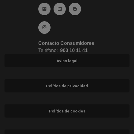
Ir a Flickr (abre en ventana nueva)
Ir a Linkedin (abre en ventana nueva)
Ir al Blog (abre en ventana n
Ir a Instagram (abre en ventana nueva)
Contacto Consumidores
Teléfono:
900 10 11 41
Aviso legal
Política de privacidad
Política de cookies