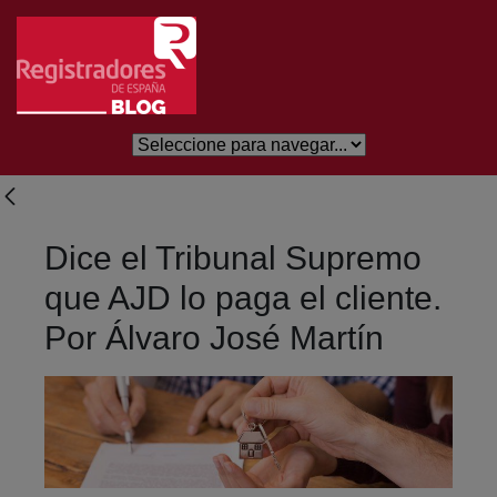
Saltar al contenido principal
Dice el Tribunal Supremo
que AJD lo paga el cliente.
Por Álvaro José Martín