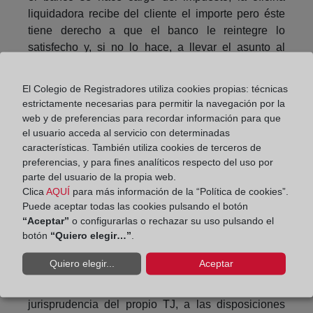
liquidadora recibe del cliente el importe pero éste
tiene derecho a que el banco le reintegre lo
satisfecho y, si no lo hace, a llevar el asunto al
juzgado.
El Colegio de Registradores utiliza cookies propias: técnicas
Pero, claro, si lo pactado es lo contrario y coincide
estrictamente necesarias para permitir la navegación por la
con lo que estipula la legislación tributaria, es decir,
web y de preferencias para recordar información para que
que el impuesto lo paga el cliente, no puede éste ni
el usuario acceda al servicio con determinadas
negarse a pagar frente a Hacienda ni pedir al banco
características. También utiliza cookies de terceros de
que le devuelva el importe. No existe razón que lo
preferencias, y para fines analíticos respecto del uso por
justifique.
parte del usuario de la propia web.
Clica
AQUÍ
para más información de la “Política de cookies”.
Se han anunciado recursos ante el TJUE buscando
Puede aceptar todas las cookies pulsando el botón
en Luxemburgo una rectificación de la doctrina del
“Aceptar”
o configurarlas o rechazar su uso pulsando el
botón
“Quiero elegir…”
.
TS español, como la que se obtuvo respecto de las
cláusulas suelo. No creo que sea esa la vía porque
Quiero elegir...
Aceptar
la legislación comunitaria de protección de los
consumidores no es aplicable, según la
jurisprudencia del propio TJ, a las disposiciones