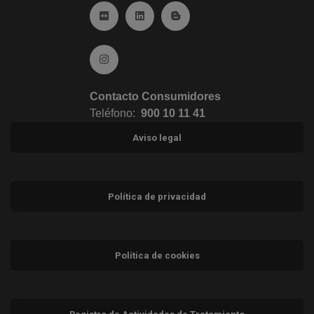
Ir a Flickr (abre en ventana nueva)
Ir a Linkedin (abre en ventana nueva)
Ir al Blog (abre en ventana n
Ir a Instagram (abre en ventana nueva)
Contacto Consumidores
Teléfono:
900 10 11 41
Aviso legal
Política de privacidad
Política de cookies