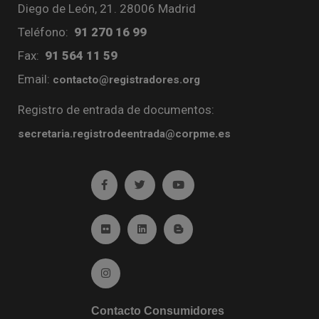
Diego de León, 21. 28006 Madrid
Teléfono:
91 270 16 99
Fax:
91 564 11 59
Email:
contacto@registradores.org
Registro de entrada de documentos:
secretaria.registrodeentrada@corpme.es
Ir a facebook (abre en ventana nueva)
Ir a twitter (abre en ventana nueva)
Ir a YouTube (abre en venta
Ir a Flickr (abre en ventana nueva)
Ir a Linkedin (abre en ventana nueva)
Ir al Blog (abre en ventana n
Ir a Instagram (abre en ventana nueva)
Contacto Consumidores