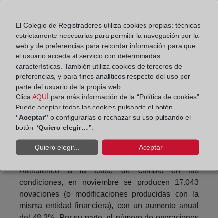
No se puede dejar de tener en cuenta que el
número de hipotecas constituidas sobre viviendas
El Colegio de Registradores utiliza cookies propias: técnicas
es de 36.220, un 24,1% más que en noviembre de
estrictamente necesarias para permitir la navegación por la
2020. El importe medio es de 138.189 euros, con
web y de preferencias para recordar información para que
un aumento del 1,5%, según datos del INE,
el usuario acceda al servicio con determinadas
elaborados sobre la estadística del Coelgio de
características. También utiliza cookies de terceros de
preferencias, y para fines analíticos respecto del uso por
Registradores.
parte del usuario de la propia web.
Hipotecas con cambios registrales
Clica
AQUÍ
para más información de la “Política de cookies”.
Puede aceptar todas las cookies pulsando el botón
El número total de hipotecas con cambios en sus
“Aceptar”
o configurarlas o rechazar su uso pulsando el
botón
“Quiero elegir…”
.
condiciones inscritas en los registros de la
propiedad es de 20.266, un 43,4% más que en
Quiero elegir...
Aceptar
noviembre de 2020.
Atendiendo a la clase de cambio en las
condiciones, en noviembre se producen 17.043
novaciones (o modificaciones producidas con la
misma entidad financiera), con un aumento anual
del 48,2%. Por su parte, el número de operaciones