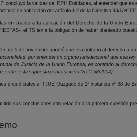
, concluyó la validez del RPH Entidades, al entender que es el
parencia en aplicación del artículo 1.2 de la Directiva 93/13/CE
das en cuanto a la aplicación del Derecho de la Unión Euro
S-, el TS tenía la obligación de haber planteado cuestión 
15, de 5 de noviembre apuntó que es contrario al derecho a un
itucionalidad, por entender un órgano jurisdiccional que esa le
ibunal de Justicia de la Unión Europea, es contrario al derech
nte, sobre esta supuesta contradicción (STC 58/2004)”.
nes prejudiciales al TJUE (Juzgado de 1ª Instancia nº 38 de B
ido sus conclusiones con relación a la primera cuestión prej
premo