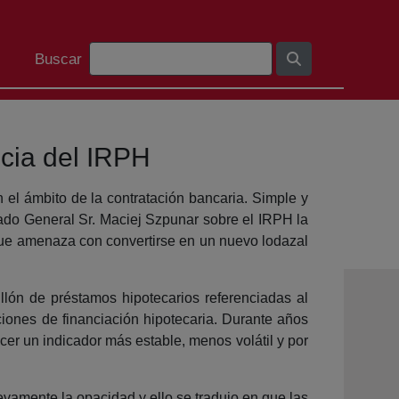
Barra de búsqueda
Buscar
ncia del IRPH
el ámbito de la contratación bancaria. Simple y
ado General Sr. Maciej Szpunar sobre el IRPH la
que amenaza con convertirse en un nuevo lodazal
lón de préstamos hipotecarios referenciadas al
ones de financiación hipotecaria. Durante años
cer un indicador más estable, menos volátil y por
vamente la opacidad y ello se tradujo en que las