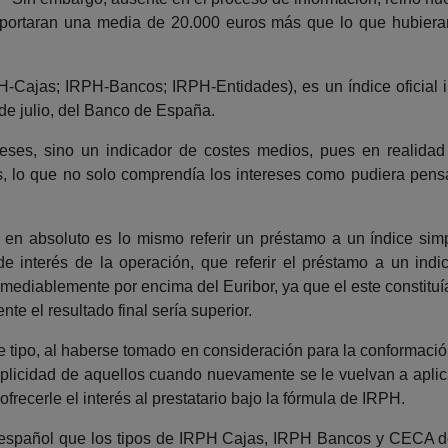
soportaran una media de 20.000 euros más que lo que hubi
H-Cajas; IRPH-Bancos; IRPH-Entidades), es un índice oficial 
 de julio, del Banco de España.
eses, sino un indicador de costes medios, pues en realidad
s, lo que no solo comprendía los intereses como pudiera pens
es en absoluto es lo mismo referir un préstamo a un índice s
de interés de la operación, que referir el préstamo a un ind
ediablemente por encima del Euribor, ya que el este constituía
e el resultado final sería superior.
te tipo, al haberse tomado en consideración para la conformació
uplicidad de aquellos cuando nuevamente se le vuelvan a aplic
frecerle el interés al prestatario bajo la fórmula de IRPH.
 español que los tipos de IRPH Cajas, IRPH Bancos y CECA de