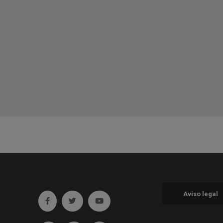
Aviso legal
Ir a facebook (abre en ventana nueva)
Ir a twitter (abre en ventana nueva)
Ir a YouTube (abre en ventana nueva