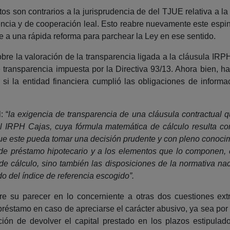
 son contrarios a la jurisprudencia de del TJUE relativa a la tr
arencia y de cooperación leal. Esto reabre nuevamente este espi
re a una rápida reforma para parchear la Ley en ese sentido.
obre la valoración de la transparencia ligada a la cláusula IR
 transparencia impuesta por la Directiva 93/13. Ahora bien, h
 si la entidad financiera cumplió las obligaciones de informa
: “
la exigencia de transparencia de una cláusula contractual q
 el IRPH Cajas, cuya fórmula matemática de cálculo resulta c
 que este pueda tomar una decisión prudente y con pleno conocim
to de préstamo hipotecario y a los elementos que lo componen, 
e cálculo, sino también las disposiciones de la normativa nac
ado del índice de referencia escogido”.
e su parecer en lo concerniente a otras dos cuestiones extra
éstamo en caso de apreciarse el carácter abusivo, ya sea por la
ción de devolver el capital prestado en los plazos estipulad