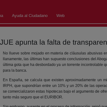
ma
Ayuda al Ciudadano
Web
JUE apunta la falta de transpare
No llueve sobre mojado en materia de cláusulas abusivas en 
llanamente, las últimas han supuesto conclusiones del Abog
última gota que ha desbordado ya un torrente incontrolable 
para la banca.
En España, se calcula que existen aproximadamente un mil
IRPH, que supondrían entre un 10% y un 20% de las operaci
se comercializaron estas hipotecas bajo el argumento de ofre
tanto más seguro que el EURIBOR.
Sin embargo, ausente en el proceso de información, reinó nue