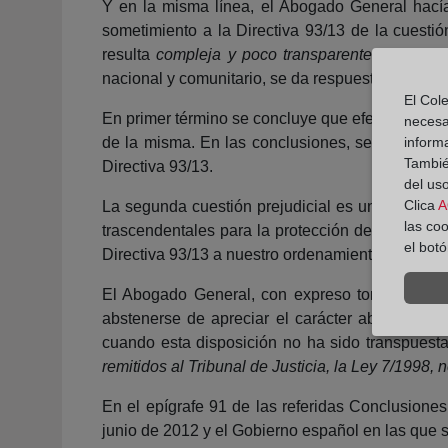
Y en la misma línea, el Abogado General hacía 
sometimiento a la Directiva 93/13 de la cuestió
resulta
compleja y poco transparente para el 
nacional y comunitario, se da respuesta a tres c
El Cole
En primer término se concluye que efectivamente,
necesa
de la misma. En las conclusiones, se desliza un
inform
También
Directiva 93/13.
del uso
Clica
A
La segunda cuestión prejudicial es una carga de
las co
trascendentales para la protección del consumido
el bot
Directiva 93/13 a nuestro ordenamiento o la infor
El Abogado General, con expreso tono reiterat
abstenerse de apreciar el carácter abusivo de u
cuando esta disposición no ha sido transpuesta 
remitidos al Tribunal de Justicia, la Ley 7/1998, 
En el epígrafe 91 de las referidas Conclusion
junio de 2012 y el Gobierno español en las que se