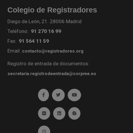
Colegio de Registradores
Diego de León, 21. 28006 Madrid
Teléfono:
91 270 16 99
Fax:
91 564 11 59
Email:
contacto@registradores.org
Registro de entrada de documentos:
secretaria.registrodeentrada@corpme.es
Ir a facebook (abre en ventana nueva)
Ir a twitter (abre en ventana nueva)
Ir a YouTube (abre en venta
Ir a Flickr (abre en ventana nueva)
Ir a Linkedin (abre en ventana nueva)
Ir al Blog (abre en ventana n
Ir a Instagram (abre en ventana nueva)