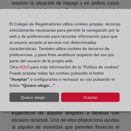
resolver la situación de impago y en ambos casos
se les ha dado la razón. Se trata de evitar que los
propietarios de inmuebles que los ponen en el
El Colegio de Registradores utiliza cookies propias: técnicas
mercado arrendaticio contraten con aquellos que ya
estrictamente necesarias para permitir la navegación por la
han tenido el antecedente de obligar a un
web y de preferencias para recordar información para que
arrendador a acudir al auxilio judicial o arbitral, para
el usuario acceda al servicio con determinadas
recuperar la posesión.
características. También utiliza cookies de terceros de
preferencias, y para fines analíticos respecto del uso por
En conclusión y precisamente porque sabemos lo
parte del usuario de la propia web.
que queda por hacer, se ha creado una Mesa
Clica
AQUÍ
para más información de la “Política de cookies”.
abierta del alquiler permanente, con empresas del
Puede aceptar todas las cookies pulsando el botón
sector para seguir estudiando el mercado sobre
“Aceptar”
o configurarlas o rechazar su uso pulsando el
arrendamiento de viviendas y poder detectar y
botón
“Quiero elegir…”
.
diagnosticar posibles problemas.
Quiero elegir...
Aceptar
En paralelo, el nuevo Plan Estatal al que me referí
anteriormente ha diseñado dos programas
específicos de alquiler dirigidos a familias con
escasos recursos. Uno de ellos proporciona ayudas
al alquiler de viviendas que permiten financiar el