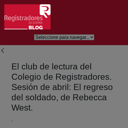
Saltar al contenido principal
El club de lectura del
Colegio de Registradores.
Sesión de abril: El regreso
del soldado, de Rebecca
West.
-