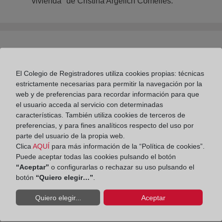
vivienda" de Cristina Argelich Comelles.
El club de lectura del Colegio de Registradores.
Sesión de marzo: Barrio de maravillas, de Rosa
El Colegio de Registradores utiliza cookies propias: técnicas
Chacel, y Cartas a un joven poeta, de Rainer Maria
estrictamente necesarias para permitir la navegación por la
Rilke.
web y de preferencias para recordar información para que
el usuario acceda al servicio con determinadas
características. También utiliza cookies de terceros de
preferencias, y para fines analíticos respecto del uso por
parte del usuario de la propia web.
Clica
AQUÍ
para más información de la “Política de cookies”.
Puede aceptar todas las cookies pulsando el botón
“Aceptar”
o configurarlas o rechazar su uso pulsando el
botón
“Quiero elegir…”
.
Quiero elegir...
Aceptar