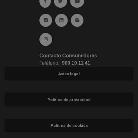
Ir a facebook (abre en ventana nueva)
Ir a twitter (abre en ventana nueva)
Ir a YouTube (abre en venta
Ir a Flickr (abre en ventana nueva)
Ir a Linkedin (abre en ventana nueva)
Ir al Blog (abre en ventana n
Ir a Instagram (abre en ventana nueva)
Contacto Consumidores
Teléfono:
900 10 11 41
Aviso legal
Política de privacidad
Política de cookies