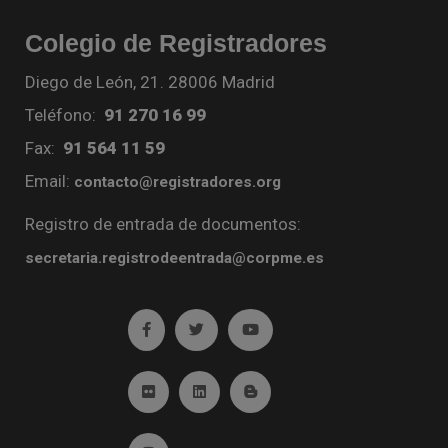
Colegio de Registradores
Diego de León, 21. 28006 Madrid
Teléfono:
91 270 16 99
Fax:
91 564 11 59
Email:
contacto@registradores.org
Registro de entrada de documentos:
secretaria.registrodeentrada@corpme.es
Ir a facebook (abre en ventana nueva)
Ir a twitter (abre en ventana nueva)
Ir a YouTube (abre en venta
Ir a Flickr (abre en ventana nueva)
Ir a Linkedin (abre en ventana nueva)
Ir al Blog (abre en ventana n