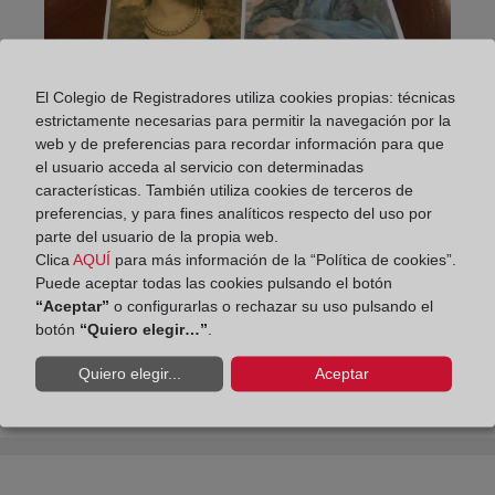
El Colegio de Registradores utiliza cookies propias: técnicas
estrictamente necesarias para permitir la navegación por la
web y de preferencias para recordar información para que
Compartir:
el usuario acceda al servicio con determinadas
características. También utiliza cookies de terceros de
preferencias, y para fines analíticos respecto del uso por
parte del usuario de la propia web.
Clica
AQUÍ
para más información de la “Política de cookies”.
Puede aceptar todas las cookies pulsando el botón
“Aceptar”
o configurarlas o rechazar su uso pulsando el
botón
“Quiero elegir…”
.
El club de lectura del Colegio de Registradores.
Sesión de abril: El regreso del soldado, de
Quiero elegir...
Aceptar
Rebecca West.