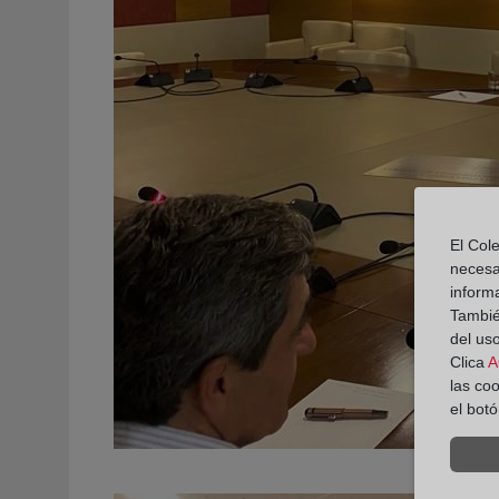
El Cole
necesa
inform
También
del uso
Clica
A
las co
el bot