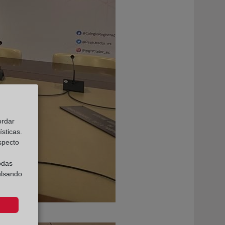
ordar
sticas.
especto
odas
ulsando