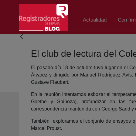
Saltar al contenido principal
Actualidad
Con fir
El club de lectura del Co
El pasado día 18 de octubre tuvo lugar en el Co
Álvarez y dirigido por Manuel Rodríguez Avís. 
Gustave Flaubert.
En la reunión intentamos esbozar el temperamento
Goethe y Spinoza), profundizar en las fue
correspondencia mantenida con George Sand y co
También exploramos el conjunto de ensayos que
Marcel Proust.