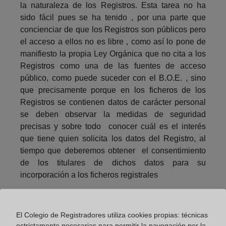
la naturaleza de los Registros. Esta tarea no ha
sido fácil pues se ha tenido , por una parte que
concienciar de que los Registros son públicos pero
el acceso a ellos no es libre , como así lo pone de
manifiesto la propia Ley Orgánica que no cita a los
Registros como una de las fuentes de acceso
público, como puede suceder con el B.O.E. , sino
que precisamente porque en los ficheros de los
Registros se contienen datos de carácter personal
se deben observar la medidas de seguridad
precisas y sobre todo conocer cuál es el interés
que tiene quien solicita los datos del Registro, al
tiempo que deberemos obtener el consentimiento
de los titulares de dichos datos para su
incorporación a los ficheros registrales
Y por otra parte trasladar a los Registradores la
idea de que las normativas específicas de los
El Colegio de Registradores utiliza cookies propias: técnicas
Registros y la que regula la Protección de Datos
estrictamente necesarias para permitir la navegación por la