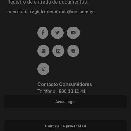
Registro de entrada de documentos:
secretaria.registrodeentrada@corpme.es
Ir a facebook (abre en ventana nueva)
Ir a twitter (abre en ventana nueva)
Ir a YouTube (abre en venta
Ir a Flickr (abre en ventana nueva)
Ir a Linkedin (abre en ventana nueva)
Ir al Blog (abre en ventana n
Ir a Instagram (abre en ventana nueva)
Contacto Consumidores
Teléfono:
900 10 11 41
Aviso legal
Política de privacidad