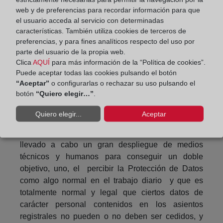
no son para nada contrarias sino complementaria ,
web y de preferencias para recordar información para que
es decir, cumpliendo las obligaciones que las
el usuario acceda al servicio con determinadas
legislación , llamemos registral impone a los
características. También utiliza cookies de terceros de
Registradores en materia de publicidad formal se
preferencias, y para fines analíticos respecto del uso por
parte del usuario de la propia web.
da cumplimiento a las obligaciones exigidas por la
Clica
AQUÍ
para más información de la “Política de cookies”.
normativa que rige la Protección de Datos, muy en
Puede aceptar todas las cookies pulsando el botón
especial el deber de tratamiento profesional de la
“Aceptar”
o configurarlas o rechazar su uso pulsando el
información.
botón
“Quiero elegir…”
.
Precisamente y por ser conscientes de la
Quiero elegir...
Aceptar
importancia que tiene la materia en el trabajo diario
de las oficinas registrales es por lo que se ha
llevado a cabo un gran despliegue de medios
técnicos y humanos para conseguir un doble
objetivo, uno, el percibir la Protección de Datos
como algo normal en el trabajo diario y que es
totalmente normal y legal que ciertos datos de
carácter personal contenidos en los asientos
registrales no pueden o no deben ser cedidos, y