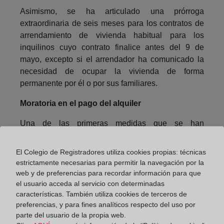
Asimismo, se ha articulado una prórroga
extraordinaria de seis meses para los contratos de
arrendamiento de vivienda habitual para los
inquilinos cuyo contrato finalice antes del 9 de
mayo, excepto si el arrendador ha comunicado la
necesidad de ocupar la vivienda de forma
permanente por él o por sus familiares.
Moratoria en el pago del alquiler
Una de las primeras medidas que se han
establecido es el aplazamiento del pago mediante
una moratoria. En el caso de que su arrendador sea
El Colegio de Registradores utiliza cookies propias: técnicas
una empresa o entidad pública de vivienda o un
estrictamente necesarias para permitir la navegación por la
gran tenedor, que sea titular de más de diez
web y de preferencias para recordar información para que
inmuebles, el afectado debe ponerse en contacto
el usuario acceda al servicio con determinadas
características. También utiliza cookies de terceros de
con su arrendador y negociar un aplazamiento o la
preferencias, y para fines analíticos respecto del uso por
condonación de la deuda.
parte del usuario de la propia web.