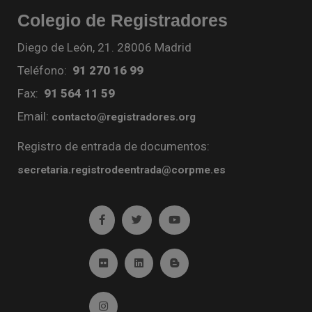
Colegio de Registradores
Diego de León, 21. 28006 Madrid
Teléfono:
91 270 16 99
Fax:
91 564 11 59
Email:
contacto@registradores.org
Registro de entrada de documentos:
secretaria.registrodeentrada@corpme.es
Ir a facebook (abre en ventana nueva)
Ir a twitter (abre en ventana nueva)
Ir a YouTube (abre en venta
Ir a Flickr (abre en ventana nueva)
Ir a Linkedin (abre en ventana nueva)
Ir al Blog (abre en ventana n
Ir a Instagram (abre en ventana nueva)