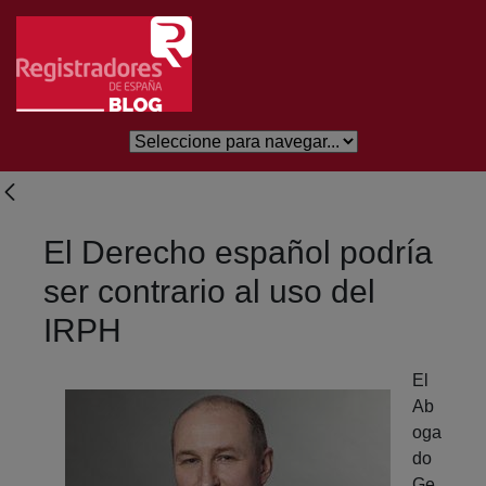
Saltar al contenido principal
El Derecho español podría
ser contrario al uso del
IRPH
El
Ab
oga
do
Ge