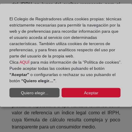
del IRPH en lugar del euríbor representa para el
consumidor un coste superior de entre 18.000 y
21.000 euros por préstamo hipotecario.
El Colegio de Registradores utiliza cookies propias: técnicas
estrictamente necesarias para permitir la navegación por la
Asimismo, expone sus dudas acerca del nivel de
web y de preferencias para recordar información para que
información del que dispuso el consumidor al
el usuario acceda al servicio con determinadas
características. También utiliza cookies de terceros de
celebrar el contrato en cuestión. Por ello, estima
preferencias, y para fines analíticos respecto del uso por
que el consumidor no fue suficientemente
parte del usuario de la propia web.
informado del contenido de la cláusula, por lo que
Clica
AQUÍ
para más información de la “Política de cookies”.
ésta no sería ni clara ni transparente, incumpliendo
Puede aceptar todas las cookies pulsando el botón
así lo dispuesto en la Directiva.
“Aceptar”
o configurarlas o rechazar su uso pulsando el
botón
“Quiero elegir…”
.
Por otra parte, el Juzgado deseaba saber cuál debe
ser la información que el profesional ha de facilitar
Quiero elegir...
Aceptar
al celebrar con los consumidores contratos de
préstamo hipotecario a tipo variable tomando como
valor de referencia un índice legal como el IRPH,
cuya fórmula de cálculo resulta compleja y poco
transparente para un consumidor medio.