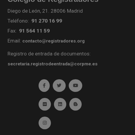
Diego de León, 21. 28006 Madrid
Teléfono:
91 270 16 99
Fax:
91 564 11 59
Email:
contacto@registradores.org
Registro de entrada de documentos:
secretaria.registrodeentrada@corpme.es
Ir a facebook (abre en ventana nueva)
Ir a twitter (abre en ventana nueva)
Ir a YouTube (abre en venta
Ir a Flickr (abre en ventana nueva)
Ir a Linkedin (abre en ventana nueva)
Ir al Blog (abre en ventana n
Ir a Instagram (abre en ventana nueva)