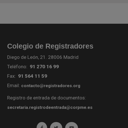
Colegio de Registradores
Diego de León, 21. 28006 Madrid
Teléfono:
91 270 16 99
Fax:
91 564 11 59
Email:
contacto@registradores.org
Registro de entrada de documentos:
secretaria.registrodeentrada@corpme.es
Ir a facebook (abre en ventana nueva)
Ir a twitter (abre en ventana nueva)
Ir a YouTube (abre en venta