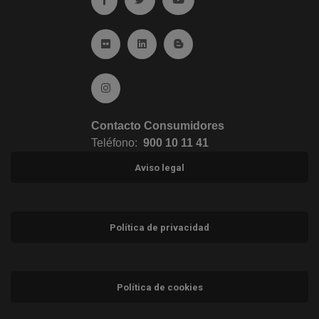
Ir a Flickr (abre en ventana nueva)
Ir a Linkedin (abre en ventana nueva)
Ir al Blog (abre en ventana n
Ir a Instagram (abre en ventana nueva)
Contacto Consumidores
Teléfono:
900 10 11 41
Aviso legal
Política de privacidad
Política de cookies