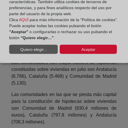
características. También utiliza cookies de terceros de
modificación de condiciones, el interés medio de
preferencias, y para fines analíticos respecto del uso por
los préstamos en las hipotecas a tipo fijo disminuye
parte del usuario de la propia web.
0,9 puntos y el de las hipotecas a tipo variable baja
Clica
AQUÍ
para más información de la “Política de cookies”.
Puede aceptar todas las cookies pulsando el botón
1,2 puntos.
“Aceptar”
o configurarlas o rechazar su uso pulsando el
Importes por comunidades
botón
“Quiero elegir…”
.
autónomas
Quiero elegir...
Aceptar
Las comunidades con mayor número de hipotecas
constituidas sobre viviendas en julio son Andalucía
(6.786), Cataluña (5.468) y Comunidad de Madrid
(5.130).
Las comunidades en las que se presta más capital
para la constitución de hipotecas sobre viviendas
son Comunidad de Madrid (930,4 millones de
euros), Cataluña (797,8 millones) y Andalucía
(708,3 millones).