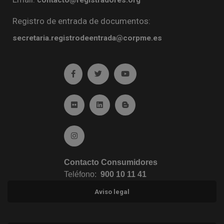
Registro de entrada de documentos:
secretaria.registrodeentrada@corpme.es
Ir a facebook (abre en ventana nueva)
Ir a twitter (abre en ventana nueva)
Ir a YouTube (abre en venta
Ir a Flickr (abre en ventana nueva)
Ir a Linkedin (abre en ventana nueva)
Ir al Blog (abre en ventana n
Ir a Instagram (abre en ventana nueva)
Contacto Consumidores
Teléfono:
900 10 11 41
Aviso legal