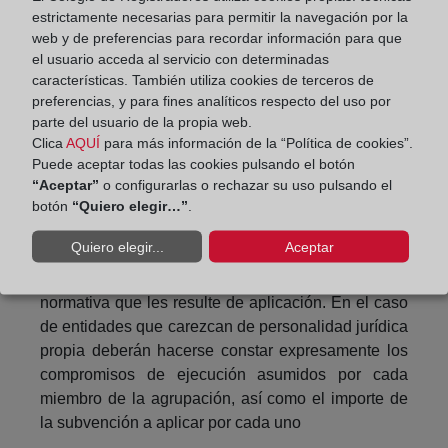
estrictamente necesarias para permitir la navegación por la
Cuando los beneficiarios sean personas físicas
web y de preferencias para recordar información para que
deberán poseer la nacionalidad española, o la de
el usuario acceda al servicio con determinadas
alguno de los Estados miembros de la Unión
características. También utiliza cookies de terceros de
Europea o del Espacio Económico Europeo, Suiza,
preferencias, y para fines analíticos respecto del uso por
o el parentesco determinado por la normativa que
parte del usuario de la propia web.
sea de aplicación. En el caso de los extranjeros no
Clica
AQUÍ
para más información de la “Política de cookies”.
Puede aceptar todas las cookies pulsando el botón
comunitarios deberán tener residencia legal en
“Aceptar”
o configurarlas o rechazar su uso pulsando el
España.
botón
“Quiero elegir…”
.
Cuando sean personas jurídicas deberán acreditar
Quiero elegir...
Aceptar
o declarar expresamente en su solicitud que se
encuentran debidamente constituidas, según la
normativa que les resulte de aplicación. En el caso
de entidades que carezcan de personalidad jurídica
propia deberán hacerse constar expresamente los
compromisos de ejecución asumidos por cada
miembro de la agrupación, así como el importe de
la subvención a aplicar por cada uno