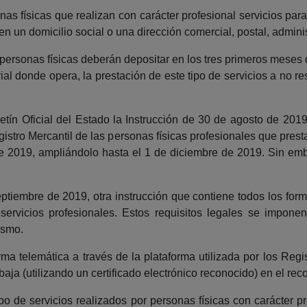
nas físicas que realizan con carácter profesional servicios par
en un domicilio social o una dirección comercial, postal, admini
tas personas físicas deberán depositar en los tres primeros mes
orial donde opera, la prestación de este tipo de servicios a no r
tín Oficial del Estado la Instrucción de 30 de agosto de 2019
istro Mercantil de las personas físicas profesionales que presta
e 2019, ampliándolo hasta el 1 de diciembre de 2019. Sin emb
tiembre de 2019, otra instrucción que contiene todos los formul
 servicios profesionales. Estos requisitos legales se impo
ismo.
rma telemática a través de la plataforma utilizada por los Reg
 baja (utilizando un certificado electrónico reconocido) en el re
ipo de servicios realizados por personas físicas con carácter