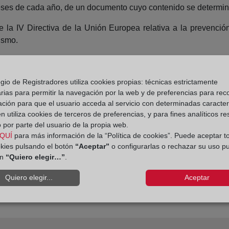
meses de cada año, de un documento cuyo contenido se determina
e la IV Directiva de la Unión Europea relativa a la prevención 
rismo.
la mediante la modificación de la Ley 10/2010, que establece q
s “personas físicas profesionales” que presten servicios a socieda
gio de Registradores utiliza cookies propias: técnicas estrictamente
rias para permitir la navegación por la web y de preferencias para rec
0, tras su modificación el pasado mes de septiembre, establec
ación para que el usuario acceda al servicio con determinadas caracterí
io de Justicia y quedará establecido dentro del Registro Merca
 utiliza cookies de terceros de preferencias, y para fines analíticos r
ente presentar una declaración de realizar estas actividades.
 por parte del usuario de la propia web.
QUÍ
para más información de la “Política de cookies”. Puede aceptar t
okies pulsando el botón
“Aceptar”
o configurarlas o rechazar su uso p
ón
“Quiero elegir…”
.
Quiero elegir...
Aceptar