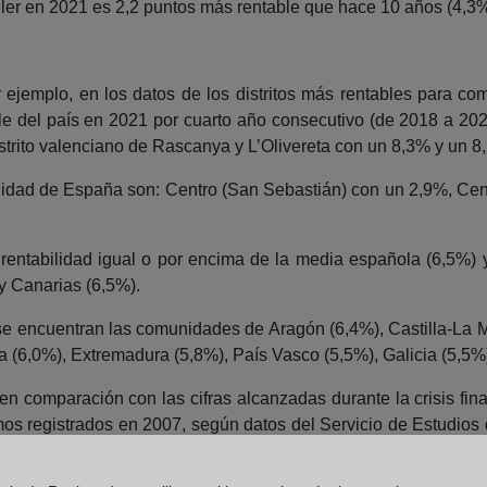
iler en 2021 es 2,2 puntos más rentable que hace 10 años (4,3%
ejemplo, en los datos de los distritos más rentables para comp
le del país en 2021 por cuarto año consecutivo (de 2018 a 2021
istrito valenciano de Rascanya y L’Olivereta con un 8,3% y un 
abilidad de España son: Centro (San Sebastián) con un 2,9%, Ce
entabilidad igual o por encima de la media española (6,5%) 
y Canarias (6,5%).
e encuentran las comunidades de Aragón (6,4%), Castilla-La M
ja (6,0%), Extremadura (5,8%), País Vasco (5,5%), Galicia (5,5%
en comparación con las cifras alcanzadas durante la crisis fina
 registrados en 2007, según datos del Servicio de Estudios d