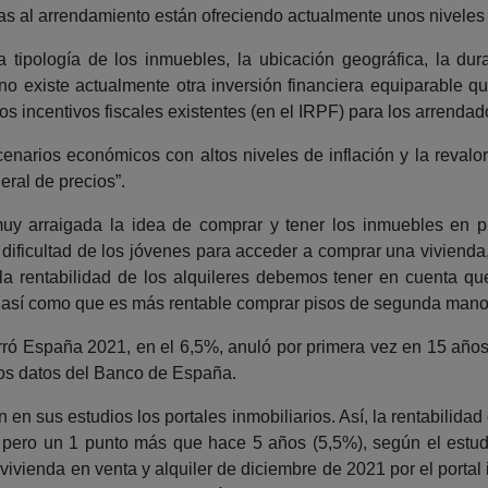
s al arrendamiento están ofreciendo actualmente unos niveles d
tipología de los inmuebles, la ubicación geográfica, la dura
“no existe actualmente otra inversión financiera equiparable q
s incentivos fiscales existentes (en el IRPF) para los arrendad
cenarios económicos con altos niveles de inflación y la revalo
eral de precios”.
 arraigada la idea de comprar y tener los inmuebles en prop
la dificultad de los jóvenes para acceder a comprar una vivien
 la rentabilidad de los alquileres debemos tener en cuenta q
er, así como que es más rentable comprar pisos de segunda mano 
erró España 2021, en el 6,5%, anuló por primera vez en 15 años 
 los datos del Banco de España.
an en sus estudios los portales inmobiliarios. Así, la rentabilid
pero un 1 punto más que hace 5 años (5,5%), según el estudi
 vivienda en venta y alquiler de diciembre de 2021 por el porta