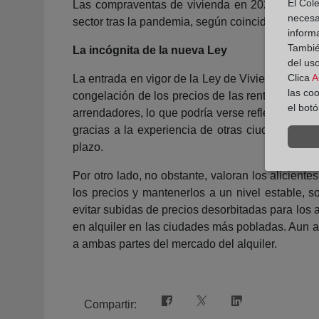
El Cole
Las compraventas de vivienda en 2021, con un c
necesa
sector tras la pandemia, según coinciden los prin
inform
También
La incógnita de la nueva Ley
del uso
Clica
A
La entrada en vigor de la Ley de Vivienda, además
las co
congelación de los precios de las rentas para l
el bot
arrendadores, lo que podría verse reflejado en la
gracias a la experiencia de otras ciudades vec
plazo.
Por otro lado, no obstante, valoran los alicient
los precios y mantenerlos a un nivel estable, 
evitar subidas de precios desorbitadas para los 
en alquiler en las ciudades más pobladas. Aun 
a ambas partes del mercado del alquiler.
Compartir: