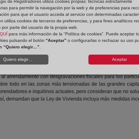
gio de Registradores utiliza cookies propias: técnicas estrictamente
recimiento del 34,6% respecto al año anterior, superaron las
rias para permitir la navegación por la web y de preferencias para rec
cipales portales inmobiliarios.
ación para que el usuario acceda al servicio con determinadas caracterí
 utiliza cookies de terceros de preferencias, y para fines analíticos r
 por parte del usuario de la propia web.
QUÍ
para más información de la “Política de cookies”. Puede aceptar t
, trae nuevas incógnitas al mercado del alquiler. Así, los prin
okies pulsando el botón
“Aceptar”
o configurarlas o rechazar su uso p
os pequeños propietarios de todo el país es una medida interve
ón
“Quiero elegir…”
.
 contracción de la oferta de viviendas en renta. Algo que dific
inas europeas como por ejemplo Berlín, se ha demostrado que
Quiero elegir...
Aceptar
es al arrendamiento con desgravaciones fiscales para los particu
sobre todo en las zonas más tensionadas de las grandes capita
arrendadores e inquilinos actuales, pero consideran que no solu
así, demandan que la Ley de Vivienda incluya más medidas ince