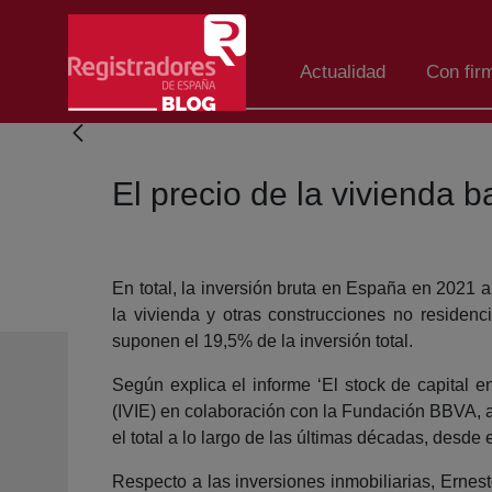
Saltar al contenido principal
Actualidad
Con fir
El precio de la vivienda ba
En total, la inversión bruta en España en 2021 
la vivienda y otras construcciones no residenc
suponen el 19,5% de la inversión total.
Según explica el informe ‘El stock de capital
(IVIE) en colaboración con la Fundación BBVA, 
el total a lo largo de las últimas décadas, desd
Respecto a las inversiones inmobiliarias, Ernes