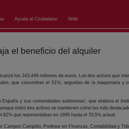
ma
Ayuda al Ciudadano
Web
ja el beneficio del alquiler
alcanzó los 243.449 millones de euros. Los dos activos que más 
iales, que concentran el 51%, seguidas de la maquinaria y ot
 en España y sus comunidades autónomas’, que elabora el Inst
aunque estos tres activos se mantienen como los más destacado
e el 82% que representaban en 1995 hasta el 70,5% actual.
to Campos Campillo, Profesor en Finanzas, Contabilidad y Tri