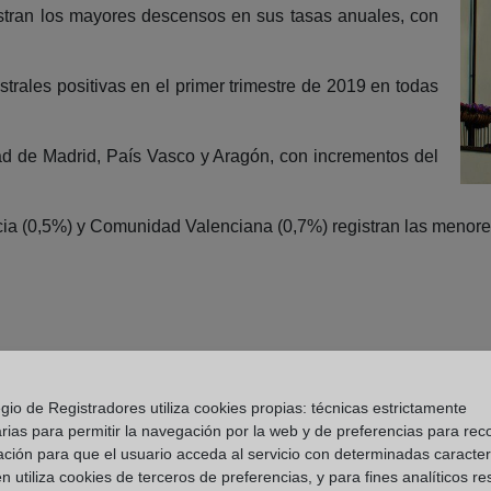
gistran los mayores descensos en sus tasas anuales, con
strales positivas en el primer trimestre de 2019 en todas
 de Madrid, País Vasco y Aragón, con incrementos del
icia (0,5%) y Comunidad Valenciana (0,7%) registran las menore
gio de Registradores utiliza cookies propias: técnicas estrictamente
rias para permitir la navegación por la web y de preferencias para rec
ación para que el usuario acceda al servicio con determinadas caracterí
 utiliza cookies de terceros de preferencias, y para fines analíticos r