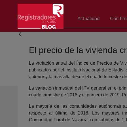
Saltar al contenido principal
Actualidad
Con fir
El precio de la vivienda 
La variación anual del Índice de Precios de Vi
publicados por el Instituto Nacional de Estadísti
anterior y la más alta desde el cuarto trimestre 
La variación trimestral del IPV general en el pr
cuarto trimestre de 2018 y el primero de 2019. 
La mayoría de las comunidades autónomas aum
respecto al último de 2018. Los mayores in
Comunidad Foral de Navarra, con subidas de 1,1,