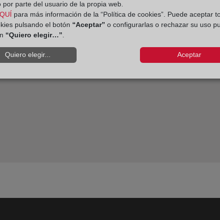
 por parte del usuario de la propia web.
l notario
Los empres
QUÍ
para más información de la “Política de cookies”. Puede aceptar t
okies pulsando el botón
“Aceptar”
o configurarlas o rechazar su uso p
ón
“Quiero elegir…”
.
Quiero elegir...
Aceptar