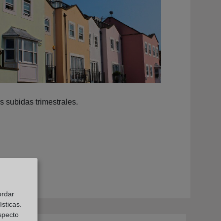
s subidas trimestrales.
ordar
sticas.
especto