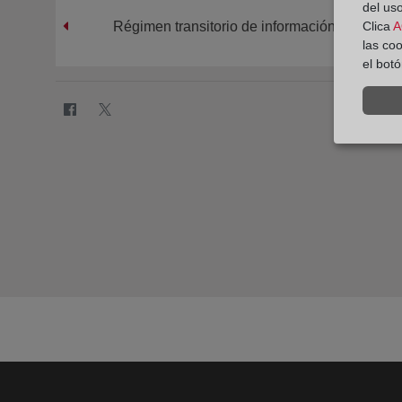
del uso
Régimen transitorio de información dada por e
Clica
A
las co
el bot