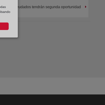
arios endeudados tendrán segunda oportunidad
odas
ulsando