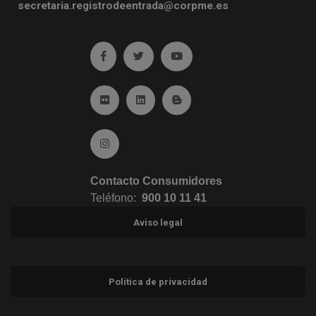
secretaria.registrodeentrada@corpme.es
Ir a facebook (abre en ventana nueva)
Ir a twitter (abre en ventana nueva)
Ir a YouTube (abre en venta
Ir a Flickr (abre en ventana nueva)
Ir a Linkedin (abre en ventana nueva)
Ir al Blog (abre en ventana n
Ir a Instagram (abre en ventana nueva)
Contacto Consumidores
Teléfono:
900 10 11 41
Aviso legal
Política de privacidad