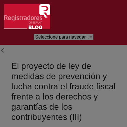
Saltar al contenido principal
El proyecto de ley de
medidas de prevención y
lucha contra el fraude fiscal
frente a los derechos y
garantías de los
contribuyentes (III)