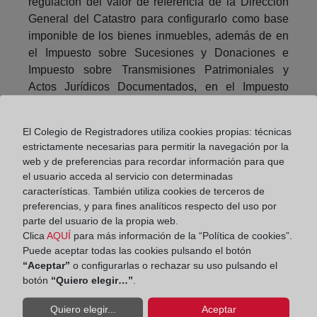
regulación del valor de referencia de la Dirección
General del Catastro para configurarlo como base
imponible de los bienes inmuebles, además de en
el Impuesto sobre Sucesiones y Donaciones e
Impuesto sobre Transmisiones Patrimoniales y
Actos Jurídicos Documentados, en el Impuesto
sobre el Patrimonio. A juicio del legislador, la
fijación de un valor nutrido por la estadística logra
El Colegio de Registradores utiliza cookies propias: técnicas
poner de relieve una base imponible que se ajusta
estrictamente necesarias para permitir la navegación por la
a la realidad física y jurídica del inmueble en
web y de preferencias para recordar información para que
cuestión, cumpliéndose, de tal forma, con el
el usuario acceda al servicio con determinadas
principio de justicia tributaria. La vaga lectura de
características. También utiliza cookies de terceros de
estas afirmaciones, contenidas en el preámbulo,
preferencias, y para fines analíticos respecto del uso por
parte del usuario de la propia web.
pone de relieve un decaimiento de nuestro Estado
Clica
AQUÍ
para más información de la “Política de cookies”.
de Derecho en el que ya todo vale con la única
Puede aceptar todas las cookies pulsando el botón
finalidad de la recaudación inmediata, como se
“Aceptar”
o configurarlas o rechazar su uso pulsando el
verá, mediante el atropello de los derechos y
botón
“Quiero elegir…”
.
garantías de los contribuyentes.
Quiero elegir...
Aceptar