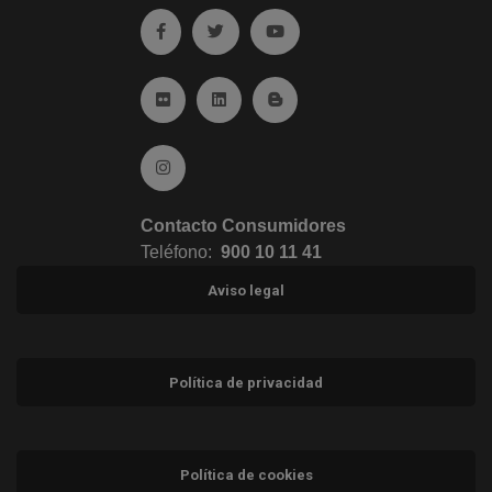
Ir a facebook (abre en ventana nueva)
Ir a twitter (abre en ventana nueva)
Ir a YouTube (abre en venta
Ir a Flickr (abre en ventana nueva)
Ir a Linkedin (abre en ventana nueva)
Ir al Blog (abre en ventana n
Ir a Instagram (abre en ventana nueva)
Contacto Consumidores
Teléfono:
900 10 11 41
Aviso legal
Política de privacidad
Política de cookies