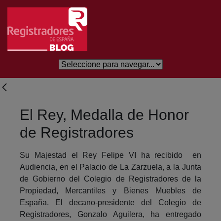
Saltar al contenido principal
El Rey, Medalla de Honor
de Registradores
Su Majestad el Rey Felipe VI ha recibido en
Audiencia, en el Palacio de La Zarzuela, a la Junta
de Gobierno del Colegio de Registradores de la
Propiedad, Mercantiles y Bienes Muebles de
España. El decano-presidente del Colegio de
Registradores, Gonzalo Aguilera, ha entregado