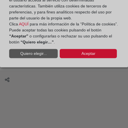
características. También utiliza cookies de terceros de
preferencias, y para fines analíticos respecto del uso por
El Colegio de Registradores entrega sus
parte del usuario de la propia web.
Medallas de Honor 2016
Clica
AQUÍ
para más información de la “Política de cookies”.
Puede aceptar todas las cookies pulsando el botón
“Aceptar”
o configurarlas o rechazar su uso pulsando el
botón
“Quiero elegir…”
.
Proposición de Ley de Medidas para reforzar la
Quiero elegir...
Aceptar
protección de los deudores hipotecarios