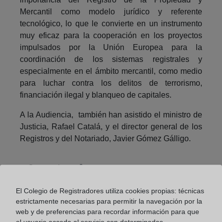
Mercantil como modelo jurídico y referente
tecnológico, lo que le convierte en un instrumento
muy eficaz para la cooperación en los proyectos
impulsados por la Unión Europea para la
coordinación de los sistemas registrales y
especialmente en el ámbito mercantil, como medio
para luchar contra los delitos de terrorismo,
financiación ilegal y blanqueo de capitales.
A la Audiencia, también han asistido el ministro de
Justicia, Rafael Catalá, y el director general de los
Registros y del Notariado, Javier Gómez Gálligo.
Compartir:
El Colegio de Registradores utiliza cookies propias: técnicas
estrictamente necesarias para permitir la navegación por la
web y de preferencias para recordar información para que
el usuario acceda al servicio con determinadas