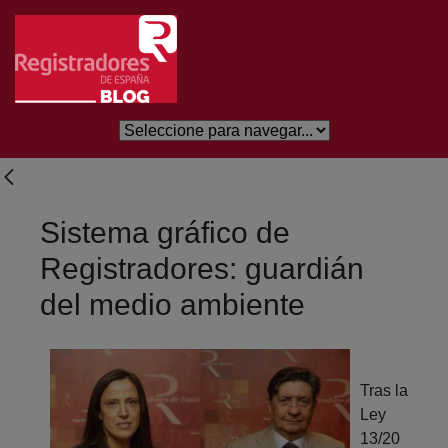
Saltar al contenido principal
Sistema gráfico de
Registradores: guardián
del medio ambiente
Tras la
Ley
13/20