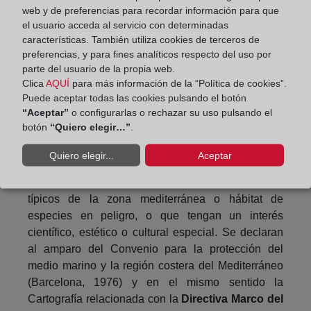
sensibilidad y fragilidad de las
costas
se preserva
web y de preferencias para recordar información para que
por el Registrador su conservación y protección,
el usuario acceda al servicio con determinadas
para garantizar su uso público, regular la utilización
características. También utiliza cookies de terceros de
preferencias, y para fines analíticos respecto del uso por
racional de los bienes y conseguir un adecuado
parte del usuario de la propia web.
nivel de calidad de las aguas y de la ribera del mar.
Clica
AQUÍ
para más información de la “Política de cookies”.
Puede aceptar todas las cookies pulsando el botón
También las
Zonas Especialmente Protegidas de
“Aceptar”
o configurarlas o rechazar su uso pulsando el
Importancia para el Mediterráneo
que nos permite
botón
“Quiero elegir…”
.
la visualización y consulta del conjunto de datos de
los espacios costeros y marinos protegidos que
Quiero elegir...
Aceptar
garantizan la pervivencia de los valores y recursos
biológicos del Mediterráneo; contienen ecosistemas
típicos de la zona mediterránea o hábitat de
especies en peligro, o que tengan un interés
científico, estético o cultural especial. Se declaran
al amparo del Convenio para la protección del
medio marino y la región costera del Mediterráneo
(Barcelona, 1976) y en el mismo sentido la
Cartografía relacionada con la
Directiva Marco del