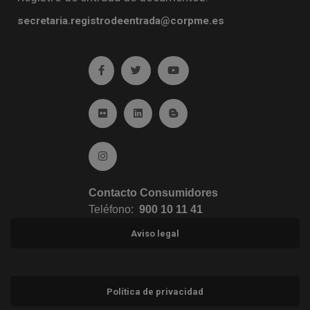
secretaria.registrodeentrada@corpme.es
Ir a facebook (abre en ventana nueva)
Ir a twitter (abre en ventana nueva)
Ir a YouTube (abre en venta
Ir a Flickr (abre en ventana nueva)
Ir a Linkedin (abre en ventana nueva)
Ir al Blog (abre en ventana n
Ir a Instagram (abre en ventana nueva)
Contacto Consumidores
Teléfono:
900 10 11 41
Aviso legal
Política de privacidad