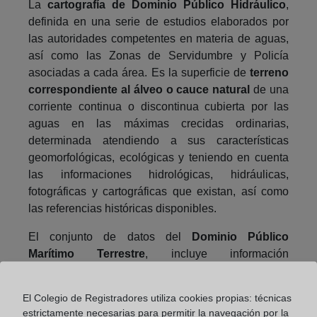
La
cartografía de Dominio Público Hidráulico
,
definida en una serie de estudios elaborados por
las autoridades competentes en materia de aguas,
así como las Zonas de Servidumbre y Policía
asociadas a cada área. Es la superficie de
terreno
correspondiente al álveo o cauce natural
de una
corriente continua o discontinua cubierta por las
aguas en las máximas crecidas ordinarias,
determinada atendiendo a sus características
geomorfológicas, ecológicas y teniendo en cuenta
las informaciones hidrológicas, hidráulicas,
fotográficas y cartográficas que existan, así como
las referencias históricas disponibles.
El conjunto de datos del
Dominio Público
Marítimo Terrestre
, incluye información
cartográfica y alfanumérica de las playas, las zonas
húmedas, los acantilados verticales y determina la
El Colegio de Registradores utiliza cookies propias: técnicas
protección y uso sostenible del litoral. Debido a la
estrictamente necesarias para permitir la navegación por la