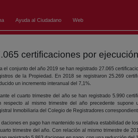
ma
Ayuda al Ciudadano
Web
.065 certificaciones por ejecución
a el conjunto del año 2019 se han registrado 27.065 certificaci
istros de la Propiedad. En 2018 se registraron 25.269 cert
ducido un incremento interanual del 7,1%.
ante el cuarto trimestre del año se han registrado 5.990 certi
 respecto al mismo trimestre del año precedente supone u
istral Inmobiliaria del Colegio de Registradores correspondiente
 daciones en pago han mantenido su relativa estabilidad de los
cuarto trimestre del año. Con relación al mismo trimestre de 
han registrado 5.863 daciones en pago, con una reducción del 