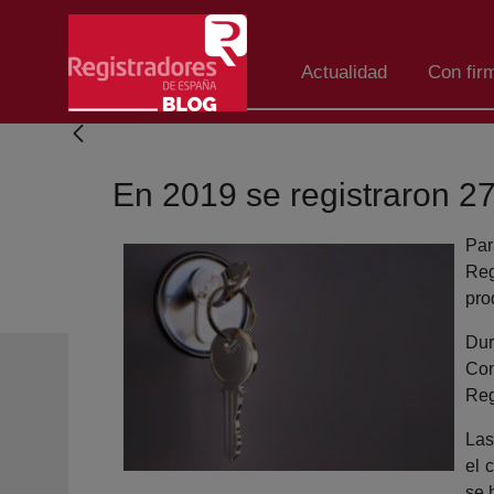
Saltar al contenido principal
Actualidad
Con fir
En 2019 se registraron 27
Par
Reg
pro
Dur
Con
Reg
Las
el 
se 