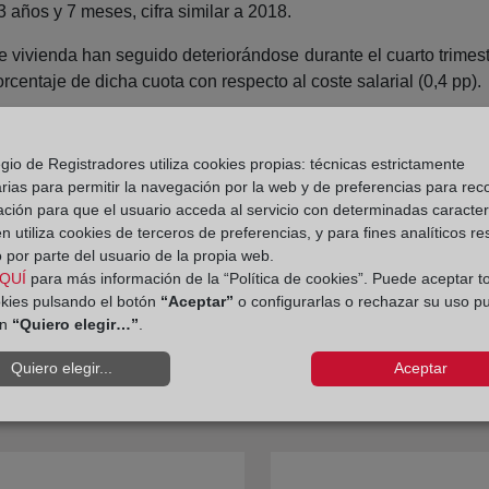
 años y 7 meses, cifra similar a 2018.
 vivienda han seguido deteriorándose durante el cuarto trimestr
centaje de dicha cuota con respecto al coste salarial (0,4 pp).
trimestre ha sido de 604,1 euros y el porcentaje de dicha c
se ha debido al incremento del endeudamiento hipotecario por
gio de Registradores utiliza cookies propias: técnicas estrictamente
ipotecarios (2,1%), no pudiendo ser contrarrestado por el com
rias para permitir la navegación por la web y de preferencias para rec
ión de 0,13 pp) y el aumento de los salarios (0,4%).
ación para que el usuario acceda al servicio con determinadas caracterí
 utiliza cookies de terceros de preferencias, y para fines analíticos r
 por parte del usuario de la propia web.
QUÍ
para más información de la “Política de cookies”. Puede aceptar t
okies pulsando el botón
“Aceptar”
o configurarlas o rechazar su uso p
ón
“Quiero elegir…”
.
Quiero elegir...
Aceptar