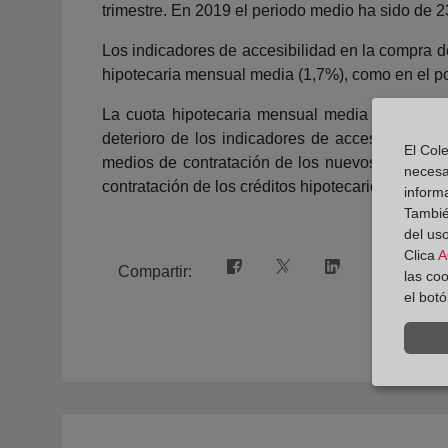
trimestre. En 2019 el periodo medio ha sido de 23
Los indicadores de accesibilidad en la compra de
hipotecaria mensual media (1,7%), como en el por
La cuota hipotecaria mensual media del cuarto 
deterioro de los indicadores de accesibilidad 
El Cole
medios de contratación de los nuevos créditos h
necesa
contratación de los créditos hipotecarios (reducc
inform
También
del uso
Clica
A
Compartir:
las co
el bot