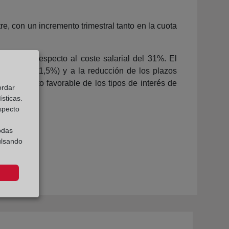
e, con un incremento trimestral tanto en la cuota
uota con respecto al coste salarial del 31%. El
 vivienda (1,5%) y a la reducción de los plazos
portamiento favorable de los tipos de interés de
ordar
sticas.
especto
odas
ulsando