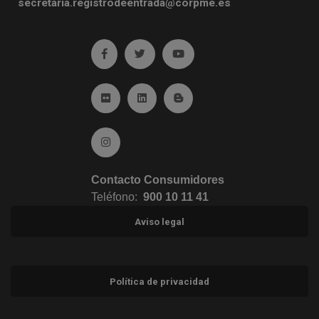
secretaria.registrodeentrada@corpme.es
Ir a facebook (abre en ventana nueva)
Ir a twitter (abre en ventana nueva)
Ir a YouTube (abre en venta
Ir a Flickr (abre en ventana nueva)
Ir a Linkedin (abre en ventana nueva)
Ir al Blog (abre en ventana n
Ir a Instagram (abre en ventana nueva)
Contacto Consumidores
Teléfono:
900 10 11 41
Aviso legal
Política de privacidad