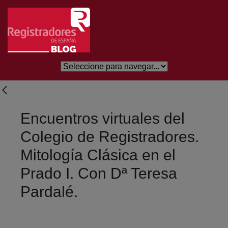
Saltar al contenido principal
Encuentros virtuales del
Colegio de Registradores.
Mitología Clásica en el
Prado I. Con Dª Teresa
Pardalé.