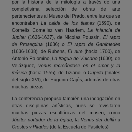
por la historia de la mitología a través de una
completísima selección de obras de arte
pertenecientes al Museo del Prado, entre las que se
encontraban
La caída de los titanes
(1590), de
Cornelis Cornelisz van Haarlem,
La infancia de
Júpiter
(1636-1637), de Nicolas Poussin
, El rapto
de Proserpina
(1636)
o El rapto de Ganímedes
(1636-1638), de Rubens,
El aire
(hacia 1700), de
Antonio Palomino,
La fragua de Vulcano
(1630), de
Velázquez,
Venus recreándose en el amor y la
música
(hacia 1555), de Tiziano, o
Cupido
(finales
del siglo XVI), de Eugenio Cajés, además de otras
muchas piezas.
La conferencia propuso también una indagación en
otras disciplinas artísticas, pues se revisitaron
muchas piezas escultóricas del museo, como
Júpiter portador de la égida
, la
Venus del delfín
u
Orestes y Pílades
(de la Escuela de Pasiteles).