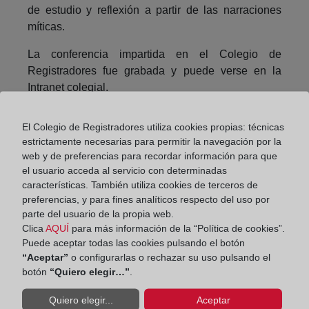
de estudio y reflexión a partir de las narraciones
míticas.
La conferencia impartida en el Colegio de
Registradores fue grabada y puede verse en la
Intranet colegial.
El espacio de la intranet habilitado para consultar
El Colegio de Registradores utiliza cookies propias: técnicas
todas las conferencias se encuentra en la pestaña
estrictamente necesarias para permitir la navegación por la
Publicaciones y Documentación
____
Censor
web y de preferencias para recordar información para que
Interventor-Honorarios
____
Encuentros
el usuario acceda al servicio con determinadas
segundos martes de mes
características. También utiliza cookies de terceros de
preferencias, y para fines analíticos respecto del uso por
parte del usuario de la propia web.
Clica
AQUÍ
para más información de la “Política de cookies”.
Puede aceptar todas las cookies pulsando el botón
Compartir:
“Aceptar”
o configurarlas o rechazar su uso pulsando el
botón
“Quiero elegir…”
.
Quiero elegir...
Aceptar