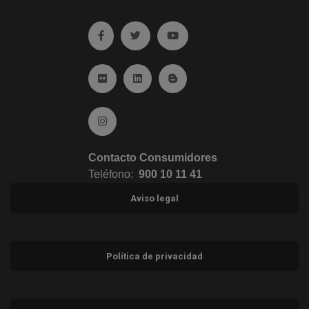
Ir a facebook (abre en ventana nueva)
Ir a twitter (abre en ventana nueva)
Ir a YouTube (abre en venta
Ir a Flickr (abre en ventana nueva)
Ir a Linkedin (abre en ventana nueva)
Ir al Blog (abre en ventana n
Ir a Instagram (abre en ventana nueva)
Contacto Consumidores
Teléfono:
900 10 11 41
Aviso legal
Política de privacidad