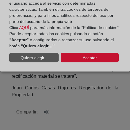
el usuario acceda al servicio con determinadas
como si se tratara de un error del título o de la
características. También utiliza cookies de terceros de
inscripción, cuando no se trata ni de uno ni de otro
preferencias, y para fines analíticos respecto del uso por
caso, sino de un error de consentimiento de los
parte del usuario de la propia web.
otorgantes”; y la Resolución de 30 de mayo de
Clica
AQUÍ
para más información de la “Política de cookies”.
Puede aceptar todas las cookies pulsando el botón
2014, según la cual, “en cuanto alteraría las reglas
“Aceptar”
o configurarlas o rechazar su uso pulsando el
generales de formalización de los contratos e
botón
“Quiero elegir…”
.
inscripción en el Registro de la Propiedad de los
derechos reales en ellos formalizados no cabe
Quiero elegir...
Aceptar
realizar una rectificación sustantiva del título por
una mera subsanación como si de una simple
rectificación material se tratara”.
Juan Carlos Casas Rojo es Registrador de la
Propiedad
Compartir: