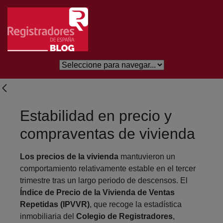
Saltar al contenido principal
Estabilidad en precio y
compraventas de vivienda
Los precios de la vivienda
mantuvieron un
comportamiento relativamente estable en el tercer
trimestre tras un largo periodo de descensos. El
Índice de Precio de la Vivienda de Ventas
Repetidas (IPVVR)
, que recoge la estadística
inmobiliaria del
Colegio de Registradores
,