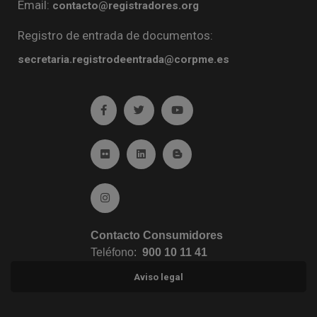
Email:
contacto@registradores.org
Registro de entrada de documentos:
secretaria.registrodeentrada@corpme.es
Ir a facebook (abre en ventana nueva)
Ir a twitter (abre en ventana nueva)
Ir a YouTube (abre en venta
Ir a Flickr (abre en ventana nueva)
Ir a Linkedin (abre en ventana nueva)
Ir al Blog (abre en ventana n
Ir a Instagram (abre en ventana nueva)
Contacto Consumidores
Teléfono:
900 10 11 41
Aviso legal