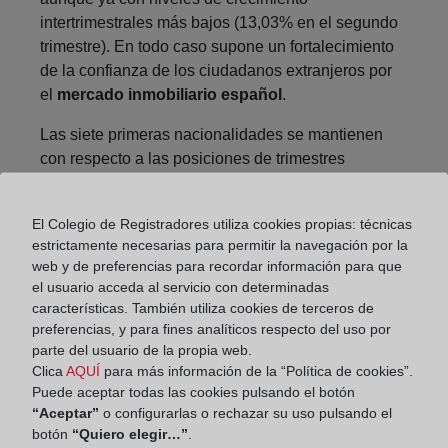
intertrimestrales más bajos (13,03% en el segundo
trimestre). En todo caso supone un fortalecimiento
de la confianza de los ciudadanos extranjeros por
el
mercado inmobiliario español
.
Las siete primeras nacionalidades se mantienen
con respecto a las posiciones de trimestres
anteriores pero uno de los aspectos más
destacados es el crecimiento experimentado por la
El Colegio de Registradores utiliza cookies propias: técnicas
nacionalidad que históricamente ha encabezado la
estrictamente necesarias para permitir la navegación por la
clasificación, como son los británicos, que alcanzan
web y de preferencias para recordar información para que
el 18,06% del total de compras de vivienda por
el usuario acceda al servicio con determinadas
extranjeros, superando ampliamente el 15,77% del
características. También utiliza cookies de terceros de
pasado trimestre, así como los resultados
preferencias, y para fines analíticos respecto del uso por
parte del usuario de la propia web.
alcanzados en trimestres precedentes. La segunda
Clica
AQUÍ
para más información de la “Política de cookies”.
posición la mantienen franceses con un 10,48%,
Puede aceptar todas las cookies pulsando el botón
también mejorando los resultados segundo
“Aceptar”
o configurarlas o rechazar su uso pulsando el
trimestre (10,11%), aunque por debajo de los del
botón
“Quiero elegir…”
.
primer trimestre (11,37%). En todo caso, no muy