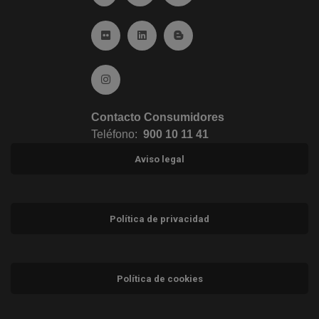
Ir a Flickr (abre en ventana nueva)
Ir a Linkedin (abre en ventana nueva)
Ir al Blog (abre en ventana n
Ir a Instagram (abre en ventana nueva)
Contacto Consumidores
Teléfono:
900 10 11 41
Aviso legal
Política de privacidad
Política de cookies