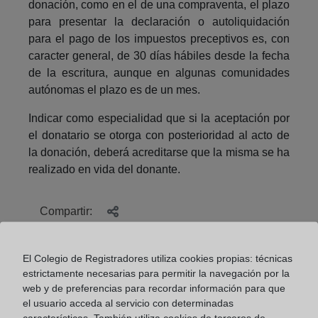
donación, como en el de una compraventa, el plazo
para presentar la declaración o autoliquidación
para el pago de los impuestos preceptivos es, con
caracter general, de 30 días hábiles desde la fecha
de la escritura, aunque en algunas comunidades
autónomas el plazo es de un mes.
Indicar como especialidad que si la aceptación por
el donatario se otorga con posterioridad al acto de
la donación, deberá acreditarse que la misma se ha
realizado en vida del donante.
Compartir:
El Colegio de Registradores utiliza cookies propias: técnicas
estrictamente necesarias para permitir la navegación por la
web y de preferencias para recordar información para que
el usuario acceda al servicio con determinadas
características. También utiliza cookies de terceros de