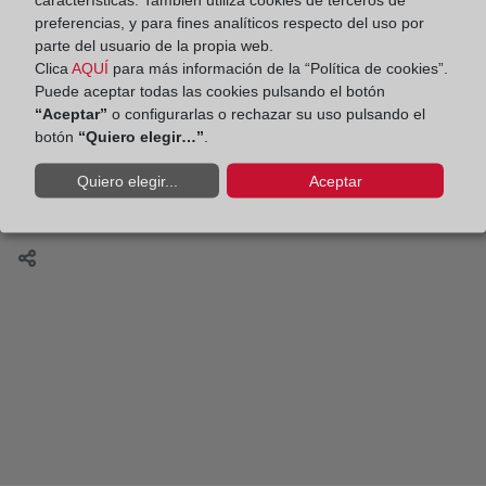
Cómo inscribir en el Registro mi nueva casa si
preferencias, y para fines analíticos respecto del uso por
quien me la vende no la tenía registrada a su
parte del usuario de la propia web.
nombre
Clica
AQUÍ
para más información de la “Política de cookies”.
Puede aceptar todas las cookies pulsando el botón
“Aceptar”
o configurarlas o rechazar su uso pulsando el
botón
“Quiero elegir…”
.
Tres conceptos básicos sobre la inmatriculación
Quiero elegir...
Aceptar