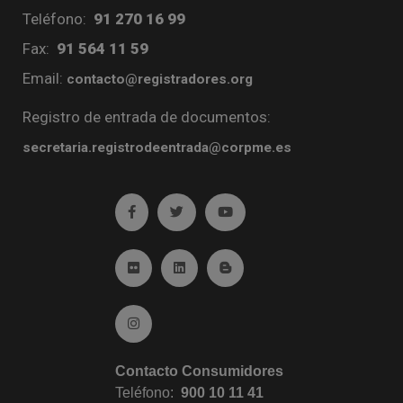
Teléfono:
91 270 16 99
Fax:
91 564 11 59
Email:
contacto@registradores.org
Registro de entrada de documentos:
secretaria.registrodeentrada@corpme.es
Ir a facebook (abre en ventana nueva)
Ir a twitter (abre en ventana nueva)
Ir a YouTube (abre en venta
Ir a Flickr (abre en ventana nueva)
Ir a Linkedin (abre en ventana nueva)
Ir al Blog (abre en ventana n
Ir a Instagram (abre en ventana nueva)
Contacto Consumidores
Teléfono:
900 10 11 41