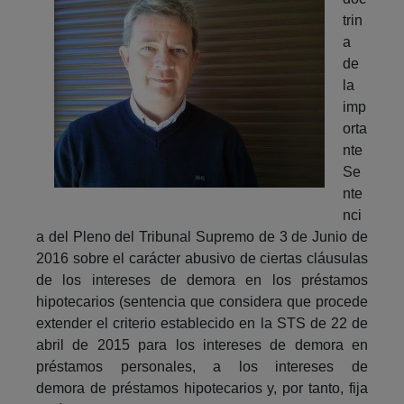
trin
a
de
la
imp
orta
nte
Se
nte
nci
a del Pleno del Tribunal Supremo de 3 de Junio de
2016 sobre el carácter abusivo de ciertas cláusulas
de los intereses de demora en los préstamos
hipotecarios (sentencia que considera que procede
extender el criterio establecido en la STS de 22 de
abril de 2015 para los intereses de demora en
préstamos personales, a los intereses de
demora de préstamos hipotecarios y, por tanto, fija