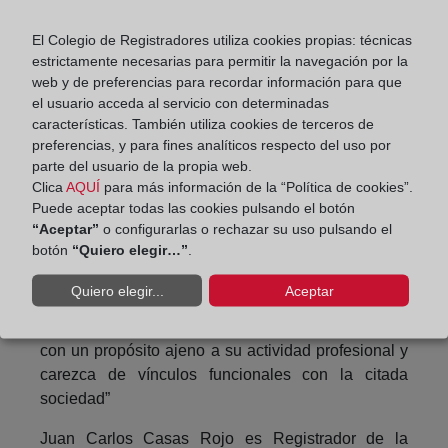
hipotecante no deudora, ya que no respeta los
El Colegio de Registradores utiliza cookies propias: técnicas
parámetros fijados en la Sentencia del Tribunal
estrictamente necesarias para permitir la navegación por la
Supremo de 3 de junio de 2016”.
web y de preferencias para recordar información para que
el usuario acceda al servicio con determinadas
Así lo establece el auto del Tribunal Superior de
características. También utiliza cookies de terceros de
Justicia de la Unión Europea de 19 de noviembre
preferencias, y para fines analíticos respecto del uso por
de 2015, que transcribe ampliamente, y según el
parte del usuario de la propia web.
cual “la Directiva Comunitaria 93/13 puede
Clica
AQUÍ
para más información de la “Política de cookies”.
aplicarse a un contrato de garantía inmobiliaria
Puede aceptar todas las cookies pulsando el botón
“Aceptar”
o configurarlas o rechazar su uso pulsando el
celebrado entre una persona física y una entidad de
botón
“Quiero elegir…”
.
crédito para garantizar las obligaciones que una
sociedad mercantil ha asumido contractualmente
Quiero elegir...
Aceptar
frente a la referida entidad en el marco de un
contrato de crédito, cuando esa persona física actúe
con un propósito ajeno a su actividad profesional y
carezca de vínculos funcionales con la citada
sociedad”
Juan Carlos Casas Rojo es Registrador de la