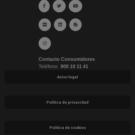
Ir a facebook (abre en ventana nueva)
Ir a twitter (abre en ventana nueva)
Ir a YouTube (abre en venta
Ir a Flickr (abre en ventana nueva)
Ir a Linkedin (abre en ventana nueva)
Ir al Blog (abre en ventana n
Ir a Instagram (abre en ventana nueva)
Contacto Consumidores
Teléfono:
900 10 11 41
Aviso legal
Política de privacidad
Política de cookies