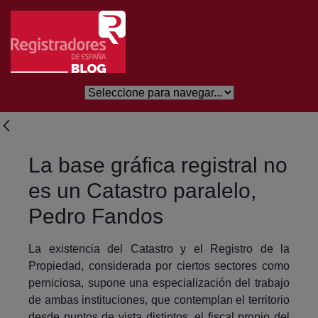
Saltar al contenido principal
La base gráfica registral no
es un Catastro paralelo,
Pedro Fandos
La existencia del Catastro y el Registro de la
Propiedad, considerada por ciertos sectores como
perniciosa, supone una especialización del trabajo
de ambas instituciones, que contemplan el territorio
desde puntos de vista distintos, el fiscal propio del