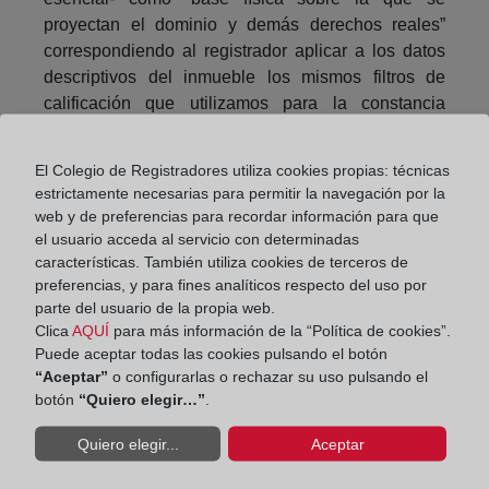
proyectan el dominio y demás derechos reales”
correspondiendo al registrador aplicar a los datos
descriptivos del inmueble los mismos filtros de
calificación que utilizamos para la constancia
registral del dominio u otro derecho real.
El Colegio de Registradores utiliza cookies propias: técnicas
El legislador no ha tenido claro este esquema hasta
estrictamente necesarias para permitir la navegación por la
ahora, razón del fracaso de la coordinación entre el
web y de preferencias para recordar información para que
Registro y el Catastro, pues intenta coordinar dos
el usuario acceda al servicio con determinadas
aspectos diferentes, intentando imponer como
características. También utiliza cookies de terceros de
representación gráfica de una descripción literaria
preferencias, y para fines analíticos respecto del uso por
de la finca registral, la catastral, olvidando que no
parte del usuario de la propia web.
se pueden coordinar dos aspectos distintos, literario
Clica
AQUÍ
para más información de la “Política de cookies”.
Puede aceptar todas las cookies pulsando el botón
uno y gráfico el otro.
“Aceptar”
o configurarlas o rechazar su uso pulsando el
botón
“Quiero elegir…”
.
La verdadera coordinación pasa por determinar la
correspondencia entre las descripciones literarias
Quiero elegir...
Aceptar
de la finca registral y la parcela catastral, la
coherencia con sus respectivas representaciones