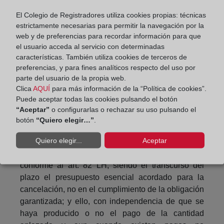
riesgo para notarios, registradores, abogados,
auditores y otros profesionales del sector jurídico.
El Colegio de Registradores utiliza cookies propias: técnicas
estrictamente necesarias para permitir la navegación por la
Cancelaciones de condición resolutoria: lo dicho
web y de preferencias para recordar información para que
sobre las cancelaciones de hipoteca es aplicable a
el usuario acceda al servicio con determinadas
características. También utiliza cookies de terceros de
las cancelaciones de condición resolutoria por
preferencias, y para fines analíticos respecto del uso por
pago de la obligación garantida. No obstante, la
parte del usuario de la propia web.
Res. DGRN de 25 de julio de 2019 niega la
Clica
AQUÍ
para más información de la “Política de cookies”.
necesidad de identificación de los medios de pago
Puede aceptar todas las cookies pulsando el botón
en la cancelación de la condición resolutoria por
“Aceptar”
o configurarlas o rechazar su uso pulsando el
caducidad convenida, por no ser un acto o contrato
botón
“Quiero elegir…”
.
a título oneroso, sino tratarse de la extinción de un
Quiero elegir...
Aceptar
derecho de garantía por caducidad convenida que
cumple los requisitos acordados por las partes,
conforme al art. 82 LH, siendo el transcurso del
plazo el presupuesto esencial acordado para la
cancelación, no en el cumplimiento de la obligación
garantizada; y ello, con independencia de que se
haya producido o no el pago de la cantidad