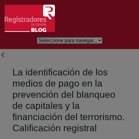
Saltar al contenido principal
La identificación de los
medios de pago en la
prevención del blanqueo
de capitales y la
financiación del terrorismo.
Calificación registral