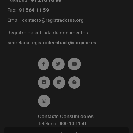
Teléfono:
91 270 16 99
Fax:
91 564 11 59
Email:
contacto@registradores.org
Registro de entrada de documentos:
secretaria.registrodeentrada@corpme.es
Ir a facebook (abre en ventana nueva)
Ir a twitter (abre en ventana nueva)
Ir a YouTube (abre en venta
Ir a Flickr (abre en ventana nueva)
Ir a Linkedin (abre en ventana nueva)
Ir al Blog (abre en ventana n
Ir a Instagram (abre en ventana nueva)
Contacto Consumidores
Teléfono:
900 10 11 41