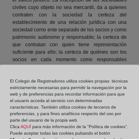
civiles cuyo objeto no sea mercantil, da a quienes
contraten con la sociedad la certeza del
establecimiento de una relación jurídica con una
sociedad como ente separado de los socios y como
patrimonio autónomo y responsable; la certeza de
que contratan con quien tiene representación
suficiente para ello; la certeza de quiénes son los
socios en cada momento como responsables
subsidiarios de los actos de dicha sociedad; y la
inoponibilidad de los actos y contratos inscribibles
El Colegio de Registradores utiliza cookies propias: técnicas
pero no inscritos y no publicados en el BORME.
estrictamente necesarias para permitir la navegación por la
En tercer lugar, la protección de la sociedad en el
web y de preferencias para recordar información para que
tráfico jurídico. La inscripción de las sociedades
el usuario acceda al servicio con determinadas
características. También utiliza cookies de terceros de
civiles cuyo objeto no sea mercantil, da a la
preferencias, y para fines analíticos respecto del uso por
sociedad el control sobre los actos y contratos que
parte del usuario de la propia web.
celebre; para inscribir actos o contratos relativos a
Clica
AQUÍ
para más información de la “Política de cookies”.
un sujeto inscribible será precisa la previa
Puede aceptar todas las cookies pulsando el botón
inscripción del sujeto; para inscribir actos o