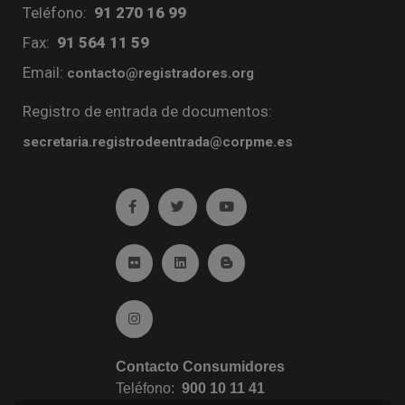
Teléfono:
91 270 16 99
Fax:
91 564 11 59
Email:
contacto@registradores.org
Registro de entrada de documentos:
secretaria.registrodeentrada@corpme.es
Ir a facebook (abre en ventana nueva)
Ir a twitter (abre en ventana nueva)
Ir a YouTube (abre en venta
Ir a Flickr (abre en ventana nueva)
Ir a Linkedin (abre en ventana nueva)
Ir al Blog (abre en ventana n
Ir a Instagram (abre en ventana nueva)
Contacto Consumidores
Teléfono:
900 10 11 41