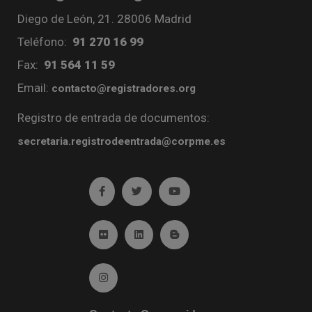
Diego de León, 21. 28006 Madrid
Teléfono:
91 270 16 99
Fax:
91 564 11 59
Email:
contacto@registradores.org
Registro de entrada de documentos:
secretaria.registrodeentrada@corpme.es
Ir a facebook (abre en ventana nueva)
Ir a twitter (abre en ventana nueva)
Ir a YouTube (abre en venta
Ir a Flickr (abre en ventana nueva)
Ir a Linkedin (abre en ventana nueva)
Ir al Blog (abre en ventana n
Ir a Instagram (abre en ventana nueva)