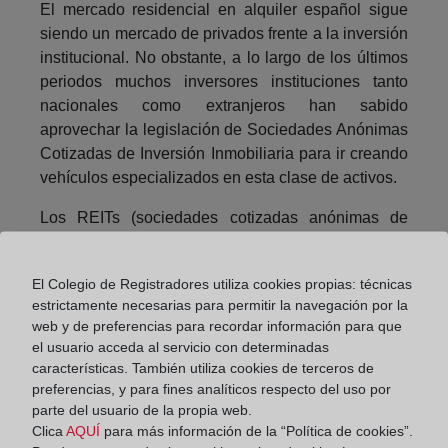
El mercado residencial en alquiler español sigue
siendo un mercado de privados frente a la inversión
institucional. No obstante, a lo largo de los últimos
periodos muchos inversores instituciones tanto
nacionales como extranjeros han sabido
aprovechar la legislación de Sociedades Anónimas
Cotizadas de Inversión Inmobiliaria para ir creando
vehículos especializados en esta clase de activos.
Los REITs (sociedades cotizadas anónimas de
Inversión en el mercado inmobiliario) españoles
dedicados a la vivienda, incorporando una gestión
El Colegio de Registradores utiliza cookies propias: técnicas
profesionalizada y transparente al cotizar en un
estrictamente necesarias para permitir la navegación por la
mercado bursátil, se han ido desarrollando
web y de preferencias para recordar información para que
fundamentalmente en los tres últimos años y hoy
el usuario acceda al servicio con determinadas
suponen una capitalización bursátil de 2.646
características. También utiliza cookies de terceros de
Millones de euros (+6% frente a diciembre de 2018)
preferencias, y para fines analíticos respecto del uso por
y un valor bruto de activos superior a 7.200 Millones
parte del usuario de la propia web.
Clica
AQUÍ
para más información de la “Política de cookies”.
de euros.