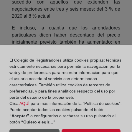
sucedido con aquellos que extienden las
negociaciones entre tres y seis meses: del 3 % de
2020 al 8 % actual.
E incluso, la cuantía que los arrendadores
particulares dicen haber descontado del precio
inicialmente previsto también ha aumentado: en
febrero de 2020, justo antes de la pandemia, sólo
un 31 % de los propietarios que bajaban el precio lo
El Colegio de Registradores utiliza cookies propias: técnicas
hacían en más del 10 % del precio inicial; en
estrictamente necesarias para permitir la navegación por la
febrero de 2021, son un 45 % de ellos los que se
web y de preferencias para recordar información para que
aseguran superar ese 10 % de descuento.
el usuario acceda al servicio con determinadas
características. También utiliza cookies de terceros de
Asimismo, entre los arrendadores se han producido
preferencias, y para fines analíticos respecto del uso por
algunos cambios significativos vinculados a los
parte del usuario de la propia web.
motivos de estas negociaciones. Por ejemplo, que
Clica
AQUÍ
para más información de la “Política de cookies”.
Puede aceptar todas las cookies pulsando el botón
la bajada se produzca porque los inquilinos no
“Aceptar”
o configurarlas o rechazar su uso pulsando el
puedan hacer frente al alquiler se ha posicionado
botón
“Quiero elegir…”
.
como la razón principal que impulsa las
negociaciones.