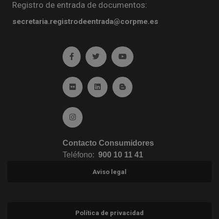
Registro de entrada de documentos:
secretaria.registrodeentrada@corpme.es
Ir a facebook (abre en ventana nueva)
Ir a twitter (abre en ventana nueva)
Ir a YouTube (abre en venta
Ir a Flickr (abre en ventana nueva)
Ir a Linkedin (abre en ventana nueva)
Ir al Blog (abre en ventana n
Ir a Instagram (abre en ventana nueva)
Contacto Consumidores
Teléfono:
900 10 11 41
Aviso legal
Política de privacidad