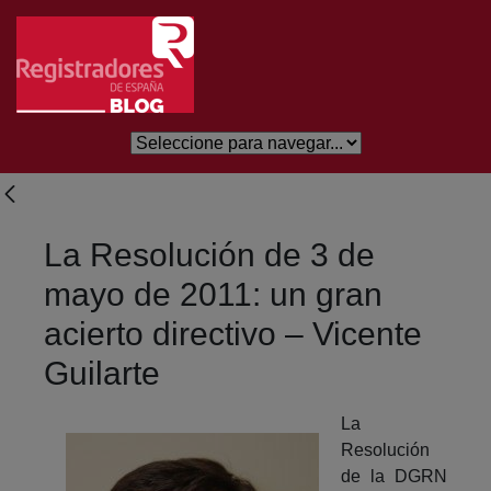
Saltar al contenido principal
La Resolución de 3 de
mayo de 2011: un gran
acierto directivo – Vicente
Guilarte
La
Resolución
de la DGRN