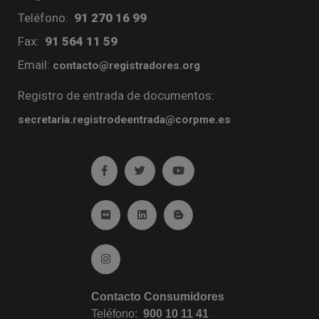
Teléfono:
91 270 16 99
Fax:
91 564 11 59
Email:
contacto@registradores.org
Registro de entrada de documentos:
secretaria.registrodeentrada@corpme.es
Ir a facebook (abre en ventana nueva)
Ir a twitter (abre en ventana nueva)
Ir a YouTube (abre en venta
Ir a Flickr (abre en ventana nueva)
Ir a Linkedin (abre en ventana nueva)
Ir al Blog (abre en ventana n
Ir a Instagram (abre en ventana nueva)
Contacto Consumidores
Teléfono:
900 10 11 41