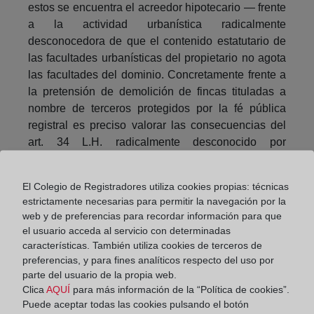
estos se encuentra el acreedor hipotecario — frente
a la actividad urbanística radicalmente
desconocedora de que el contenido estatutario de
las facultades urbanísticas del propietario no agota
las facultades del dominio. Concretamente frente a
la pretensión de demolición de fincas tituladas a
nombre de terceros protegidos por la fé pública
registral es preciso valorar las consecuencias del
art. 34 L.H. radicalmente desconocido por
Administraciones Públicas y Tribunales de tal
jurisdicción. Es una realidad palpable que unas y
El Colegio de Registradores utiliza cookies propias: técnicas
otros, interesadamente, obvian principios
estrictamente necesarias para permitir la navegación por la
registrales elementales por lo cual es oportuno
web y de preferencias para recordar información para que
recordarles que tal ignorancia tiene decisiva
el usuario acceda al servicio con determinadas
trascendencia. Y el primer paso es concluir, como
características. También utiliza cookies de terceros de
valientemente la DGRN hace, la existencia del art.
preferencias, y para fines analíticos respecto del uso por
parte del usuario de la propia web.
20 L.H. rechazando el asiento pretendido en
Clica
AQUÍ
para más información de la “Política de cookies”.
términos que, habitualmente poco gusta a los
Puede aceptar todas las cookies pulsando el botón
Tribunales . El siguiente hito, hacia el que estamos