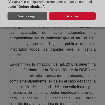
“Aceptar”
o configurarlas o rechazar su uso pulsando el
dirigiendo no pocos esfuerzos, es valorar que entre
botón
“Quiero elegir…”
.
las causas de imposibilidad legal de ejecución del
art. 105 de la L.J. se puede encontrar el mentado
Quiero elegir...
Aceptar
art. 34 L.H. y, adicionalmente, que dicho precepto
protege, precisamente, frente a la desaparición de
las facultades dominicales adquiridas –la
apropiabilidad de lo edificado que el art. 38 L.H.
refleja— y que el Registro publica una vez
integrados todos los trámites que la licencia
resume.
En definitiva, la infracción del art. 20 L.H. determina
la solución dada por la Resolución de la DGRN es
decir la inviable anotación pretendida que,
complementariamente, exige en el caso debatido la
declaración de nulidad del procedimiento y la
presencia de dicho acreedor hipotecario a origen
para subsanar la deficiencia de orden
constitucional provocadora de indefensión.