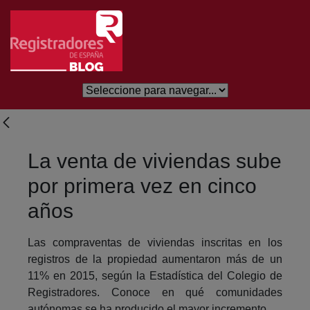
Saltar al contenido principal
La venta de viviendas sube
por primera vez en cinco
años
Las compraventas de viviendas inscritas en los
registros de la propiedad aumentaron más de un
11% en 2015, según la Estadística del Colegio de
Registradores. Conoce en qué comunidades
autónomas se ha producido el mayor incremento.