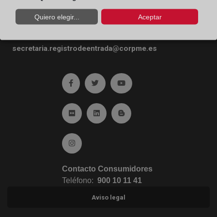
Email:
contacto@registradores.org
Quiero elegir...
Aceptar
Registro de entrada de documentos:
secretaria.registrodeentrada@corpme.es
Ir a facebook (abre en ventana nueva)
Ir a twitter (abre en ventana nueva)
Ir a YouTube (abre en venta
Ir a Flickr (abre en ventana nueva)
Ir a Linkedin (abre en ventana nueva)
Ir al Blog (abre en ventana n
Ir a Instagram (abre en ventana nueva)
Contacto Consumidores
Teléfono:
900 10 11 41
Aviso legal