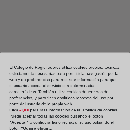
El Colegio de Registradores utiliza cookies propias: técnicas
estrictamente necesarias para permitir la navegación por la
web y de preferencias para recordar información para que
el usuario acceda al servicio con determinadas
características. También utiliza cookies de terceros de
Colegio de Registradores
preferencias, y para fines analíticos respecto del uso por
parte del usuario de la propia web.
Diego de León, 21. 28006 Madrid
Clica
AQUÍ
para más información de la “Política de cookies”.
Puede aceptar todas las cookies pulsando el botón
Teléfono:
91 270 16 99
“Aceptar”
o configurarlas o rechazar su uso pulsando el
Fax:
91 564 11 59
botón
“Quiero elegir…”
.