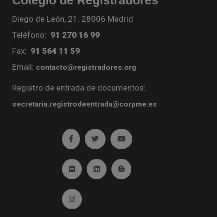
Diego de León, 21. 28006 Madrid
Teléfono:
91 270 16 99
Fax:
91 564 11 59
Email:
contacto@registradores.org
Registro de entrada de documentos:
secretaria.registrodeentrada@corpme.es
Ir a facebook (abre en ventana nueva)
Ir a twitter (abre en ventana nueva)
Ir a YouTube (abre en venta
Ir a Flickr (abre en ventana nueva)
Ir a Linkedin (abre en ventana nueva)
Ir al Blog (abre en ventana n
Ir a Instagram (abre en ventana nueva)