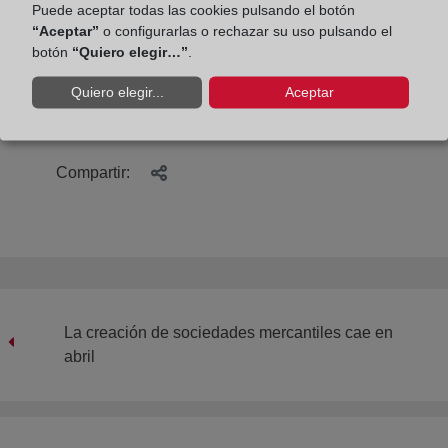
Puede aceptar todas las cookies pulsando el botón
2019 son provisionales y se revisarán cuando se
“Aceptar”
o configurarlas o rechazar su uso pulsando el
difundan los del mismo periodo del año próximo. Es
botón
“Quiero elegir…”
.
decir, cuando se publiquen los datos del primer
trimestre de 2020, se difundirán los definitivos del
Quiero elegir...
Aceptar
mismo trimestre de 2019.
Compartir:
La creación de sociedades mercantiles cae en
abril