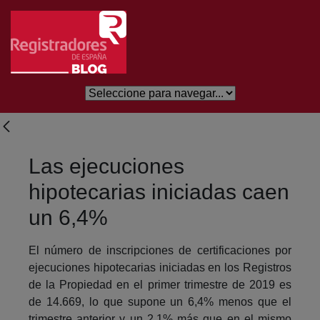
Saltar al contenido principal
Las ejecuciones
hipotecarias iniciadas caen
un 6,4%
El número de inscripciones de certificaciones por
ejecuciones hipotecarias iniciadas en los Registros
de la Propiedad en el primer trimestre de 2019 es
de 14.669, lo que supone un 6,4% menos que el
trimestre anterior y un 2,1% más que en el mismo