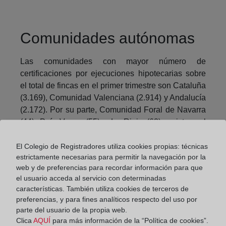
Comunidades autónomas
Las comunidades con mayor número de
certificaciones por ejecuciones hipotecarias sobre
el total de fincas en el primer trimestre son Cataluña
(3.169), Comunidad Valenciana (2.914) y Andalucía
(2.172). Por su parte, Comunidad Foral de Navarra
(44), País Vasco (55) y La Rioja (62) registran el
menor número.
El Colegio de Registradores utiliza cookies propias: técnicas
En el caso de viviendas, Cataluña (1.633),
estrictamente necesarias para permitir la navegación por la
Comunidad Valenciana (1.524) y Andalucía (1.182)
web y de preferencias para recordar información para que
el usuario acceda al servicio con determinadas
presentan el mayor número de ejecuciones. Y La
características. También utiliza cookies de terceros de
Rioja (11), Comunidad Foral de Navarra (21) y País
preferencias, y para fines analíticos respecto del uso por
Vasco (34) los menores.
parte del usuario de la propia web.
Clica
AQUÍ
para más información de la “Política de cookies”.
El INE advierte en su información que los datos de