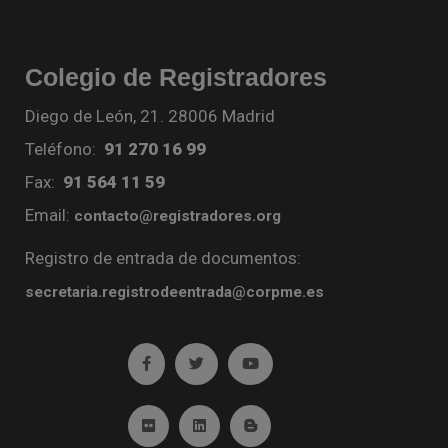
Colegio de Registradores
Diego de León, 21. 28006 Madrid
Teléfono:
91 270 16 99
Fax:
91 564 11 59
Email:
contacto@registradores.org
Registro de entrada de documentos:
secretaria.registrodeentrada@corpme.es
Ir a facebook (abre en ventana nueva)
Ir a twitter (abre en ventana nueva)
Ir a YouTube (abre en venta
Ir a Flickr (abre en ventana nueva)
Ir a Linkedin (abre en ventana nueva)
Ir al Blog (abre en ventana n