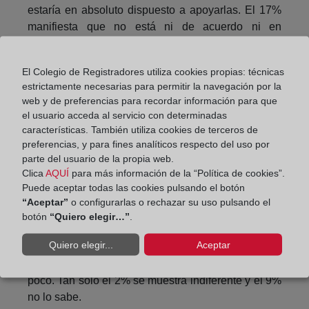
estaría en absoluto dispuesto a apoyarlas. El 17%
manifiesta que no está ni de acuerdo ni en
desacuerdo.
Según el estudio de ASVAL y SIMA, el 85%
El Colegio de Registradores utiliza cookies propias: técnicas
estrictamente necesarias para permitir la navegación por la
considera que el mercado del alquiler tendría más
web y de preferencias para recordar información para que
estabilidad si se garantiza que, ante una ocupación
el usuario acceda al servicio con determinadas
ilegal o un impago, el propietario recuperará el
características. También utiliza cookies de terceros de
control de su vivienda en el menor tiempo posible.
preferencias, y para fines analíticos respecto del uso por
parte del usuario de la propia web.
Más de seis de cada diez propietarios consideran
Clica
AQUÍ
para más información de la “Política de cookies”.
que una reducción en el plazo de los desahucios
Puede aceptar todas las cookies pulsando el botón
en caso de un impago de la renta aumentaría la
“Aceptar”
o configurarlas o rechazar su uso pulsando el
oferta de viviendas en alquiler porque daría mayor
botón
“Quiero elegir…”
.
seguridad jurídica a los arrendadores. Un 13% de
Quiero elegir...
Aceptar
los propietarios piensa que no debería afectar,
mientras que otro 13% considera que afectaría muy
poco. Tan solo el 2% se muestra indiferente y el 9%
no lo sabe.